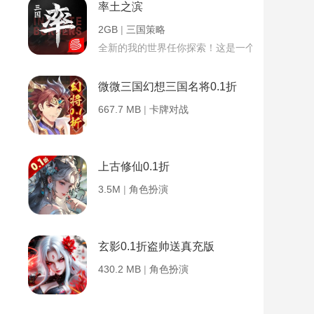
率土之滨
2GB
|
三国策略
全新的我的世界任你探索！这是一个小提示字段。
微微三国幻想三国名将0.1折
667.7 MB
|
卡牌对战
上古修仙0.1折
3.5M
|
角色扮演
玄影0.1折盗帅送真充版
430.2 MB
|
角色扮演