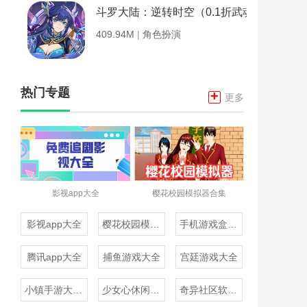
斗罗大陆：逆转时空（0.1折武魂觉醒）
409.94M
|
角色扮演
热门专题
+
更多
影视app大全
樱花校园模拟器合集
影视app大全
樱花校园模拟器合集
手机游戏盒子大全
腾讯app大全
捕鱼游戏大全
宫廷游戏大全
小镇手游大全免费下载
少女心休闲游戏推荐
奇异社区软件合集