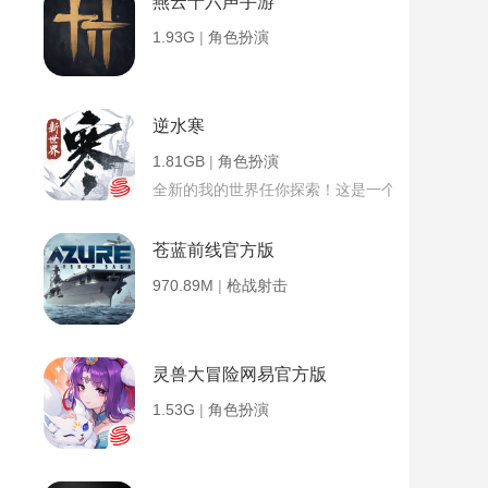
燕云十六声手游
1.93G
|
角色扮演
逆水寒
1.81GB
|
角色扮演
全新的我的世界任你探索！这是一个小提示字段。
苍蓝前线官方版
970.89M
|
枪战射击
灵兽大冒险网易官方版
1.53G
|
角色扮演