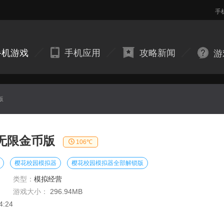
手
手机游戏
手机应用
攻略新闻
游
版
无限金币版
106℃
樱花校园模拟器
樱花校园模拟器全部解锁版
类型：
模拟经营
游戏大小：
296.94MB
4:24