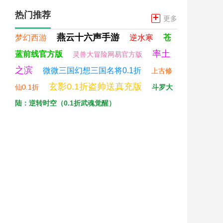
热门推荐
+
更多
燕云十六声手游
梦幻西游
逆水寒
苍
率土
蓝前线官方版
灵兽大冒险网易官方版
之滨
微微三国幻想三国名将0.1折
上古修
玄影0.1折盗帅送真充版
仙0.1折
斗罗大
陆：逆转时空（0.1折武魂觉醒）