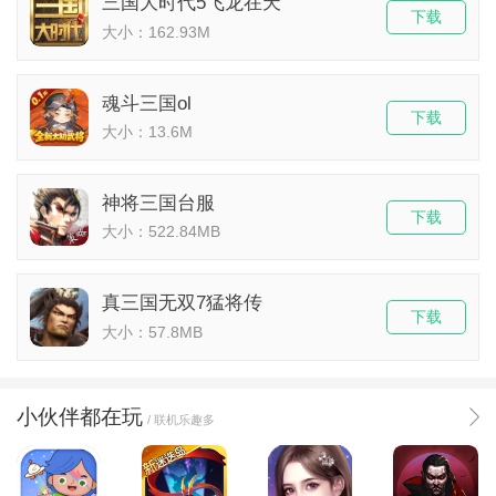
三国大时代5飞龙在天
下载
大小：162.93M
魂斗三国ol
下载
大小：13.6M
神将三国台服
下载
大小：522.84MB
真三国无双7猛将传
下载
大小：57.8MB
小伙伴都在玩
/ 联机乐趣多