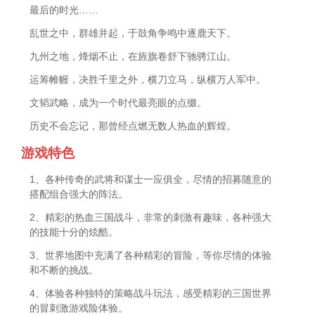
最后的时光……
乱世之中，群雄并起，于鼓角争鸣中逐鹿天下。
九州之地，烽烟不止，在旌旗卷舒下驰骋江山。
运筹帷幄，决胜千里之外，横刀立马，纵横万人军中。
文韬武略，成为一个时代最亮眼的点缀。
历史不会忘记，那曾经点燃无数人热血的辉煌。
游戏特色
1、各种传奇的武将和谋士一应俱全，尽情的招募随意的
搭配组合强大的阵法。
2、精彩的热血三国战斗，非常的刺激有趣味，各种强大
的技能十分的炫酷。
3、世界地图中充满了各种精彩的冒险，等你尽情的体验
和不断的挑战。
4、体验各种独特的策略战斗玩法，感受精彩的三国世界
的冒刺激游戏险体验。