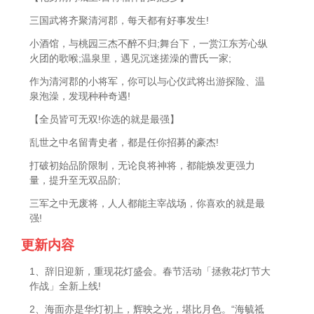
三国武将齐聚清河郡，每天都有好事发生!
小酒馆，与桃园三杰不醉不归;舞台下，一赏江东芳心纵
火团的歌喉;温泉里，遇见沉迷搓澡的曹氏一家;
作为清河郡的小将军，你可以与心仪武将出游探险、温
泉泡澡，发现种种奇遇!
【全员皆可无双!你选的就是最强】
乱世之中名留青史者，都是任你招募的豪杰!
打破初始品阶限制，无论良将神将，都能焕发更强力
量，提升至无双品阶;
三军之中无废将，人人都能主宰战场，你喜欢的就是最
强!
更新内容
1、辞旧迎新，重现花灯盛会。春节活动「拯救花灯节大
作战」全新上线!
2、海面亦是华灯初上，辉映之光，堪比月色。“海毓祗