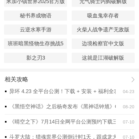
米加小镇世界2025官方版
元气骑士内购破解版
秘书养成物语
吸血鬼幸存者
云逆水寒手游
火柴人战争遗产无敌版
班班暗黑怪物生存挑战5
边境检察官中文版
影之刃3
这就是江湖破解版
相关攻略
异环 4.23 全平台公测！下载 + 安装 + 福利全攻略，
04-23
《黑悟空神话》之后杨奇发布《黑神话钟馗》CG！预告
08-20
《晴空之下》7月14日全网平台公测预约下载三端同步
07-10
斗罗大陆：猎魂世界公测倒计时1天，跟成龙大哥一起
07-10