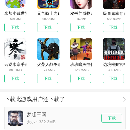
米加小镇世界2025官方版
元气骑士内购破解版
秘书养成物语
吸血鬼幸存者
501.3M
682.34M
162MB
538.93MB
下载
下载
下载
下载
云逆水寒手游
火柴人战争遗产无敌版
班班暗黑怪物生存挑战5
边境检察官中
88.01MB
174.5MB
128.75MB
386.6MB
下载
下载
下载
下载
下载此游戏用户还下载了
梦想三国
下载
大小：332.3MB