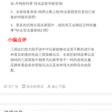
佑-丹翎孙尚香”传说皮肤华丽登场!
3、全新收集系统-锦绣云阁上线!快去家园里欣赏自己收
集的华丽衣装吧!
4、更多的武将出现在家园中，彼此间又会聊起怎样的趣
事?快去尝试邀请他们吧!
小编点评
三国志幻想大陆手游中中玩家能够在这里不断的进行各
种真实刺激的热血三国策略玩法，全新的剧情故事以及
独特的三国冒险中都将为玩家带来不一样的游戏乐趣，
还拥有着超多的冒险玩法以及各种强大的阵容自由搭
配。
无广告
免谷歌商店
放心下载