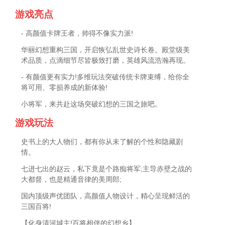
游戏亮点
- 高颜值卡牌王者，帅得不像实力派!
华丽幻想重构三国，开启恢弘乱世史诗长卷。殿堂级美
术品质，点滴细节尽皆极致打磨，英雄风流浩瀚再现。
- 有颜值更有实力!多维玩法突破传统卡牌束缚，给你全
将可用、零损养成的新体验!
小将军，来共赴这场突破幻想的三国之旅吧。
游戏玩法
史书上的大人物们，都有你从未了解的个性和隐藏剧
情。
七进七出的赵云，私下竟是个路痴将军;主导赤壁之战的
大都督，也是精通音律的美周郎;
国内顶级声优团队，高颜值人物设计，精心呈现鲜活的
三国百将!
【化身清河城主!百将相伴的幻想乡】