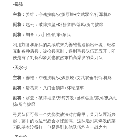
·蜀骑
主将：
姜维：夺魂挟魄/火炽原燎+文武双全/行军机略
副将：
赵云：破阵摧坚+卧薪尝胆/落凤/所向披靡
副将：
刘备：八门金锁阵+象兵
利用刘备和象兵的高续航来为姜维营造输出环境，轻松
克制各种盾兵，被枪兵克制，遇到弓兵队伍五五开，即
便是有了刘备和象兵也依然难挡高爆发的菜刀队
·天水弓
主将：
姜维：夺魂挟魄/火炽原燎+文武双全/行军机略
副将：
诸葛亮：八门金锁阵+杯蛇鬼车
副将：
赵云：破阵摧坚/万箭齐发+卧薪尝胆/落凤/纵兵劫
掠/所向披靡
弓兵队伍可带一个灼烧类战法对付藤甲，菜刀队逐渐兴
起，藤甲的地位想必会水涨船高。这队遇到高爆发的菜
刀队基本没得打，但是遇到其他队伍均有一战之力