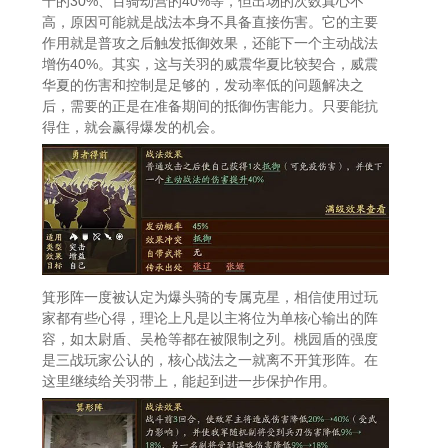
千的30%、百骑劫营的40%等，但出场的次数真心不
高，原因可能就是战法本身不具备直接伤害。它的主要
作用就是普攻之后触发抵御效果，还能下一个主动战法
增伤40%。其实，这与关羽的威震华夏比较契合，威震
华夏的伤害和控制是足够的，发动率低的问题解决之
后，需要的正是在准备期间的抵御伤害能力。只要能抗
得住，就会赢得爆发的机会。
箕形阵一度被认定为爆头骑的专属克星，相信使用过玩
家都有些心得，理论上凡是以主将位为单核心输出的阵
容，如太尉盾、吴枪等都在被限制之列。桃园盾的强度
是三战玩家公认的，核心战法之一就离不开箕形阵。在
这里继续给关羽带上，能起到进一步保护作用。