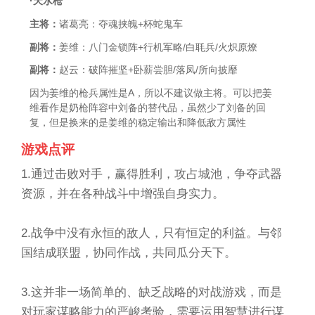
·天水枪
主将：
诸葛亮：夺魂挟魄+杯蛇鬼车
副将：
姜维：八门金锁阵+行机军略/白毦兵/火炽原燎
副将：
赵云：破阵摧坚+卧薪尝胆/落凤/所向披靡
因为姜维的枪兵属性是A，所以不建议做主将。可以把姜
维看作是奶枪阵容中刘备的替代品，虽然少了刘备的回
复，但是换来的是姜维的稳定输出和降低敌方属性
游戏点评
1.通过击败对手，赢得胜利，攻占城池，争夺武器
资源，并在各种战斗中增强自身实力。
2.战争中没有永恒的敌人，只有恒定的利益。与邻
国结成联盟，协同作战，共同瓜分天下。
3.这并非一场简单的、缺乏战略的对战游戏，而是
对玩家谋略能力的严峻考验，需要运用智慧进行谋