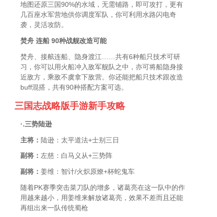
地图还原三国90%的水域，无需铺路，即可攻打，更有
几百座水军营地供你调度军队，你可利用水路闪电奇
袭，灵活攻防。
焚舟 连船 90种战舰改造可能
焚舟、接舷连船、隐身渡江……共有6种船只技术可研
习，你可以用火船冲入敌军舰队之中，亦可将船隐身接
近敌方，乘敌不虞拿下敌营。你还能把船只技术跟改造
buff混搭，共有90种搭配方案可选。
三国志战略版手游新手攻略
·.三势陆逊
主将：
陆逊：太平道法+士别三日
副将：
左慈：白马义从+三势阵
副将：
姜维：智计/火炽原燎+杯蛇鬼车
随着PK赛季突击菜刀队的增多，诸葛亮在这一队中的作
用越来越小，用姜维来解放诸葛亮，效果不差而且还能
再组出来一队传统蜀枪