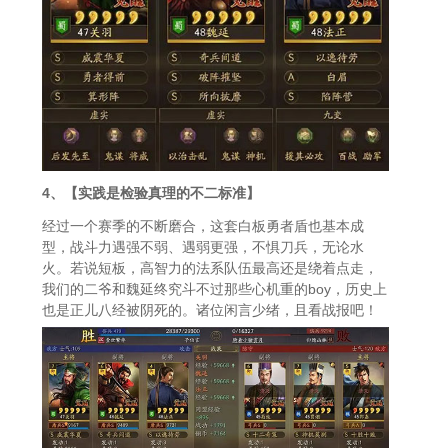
4、【实践是检验真理的不二标准】
经过一个赛季的不断磨合，这套白板勇者盾也基本成
型，战斗力遇强不弱、遇弱更强，不惧刀兵，无论水
火。若说短板，高智力的法系队伍最高还是绕着点走，
我们的二爷和魏延终究斗不过那些心机重的boy，历史上
也是正儿八经被阴死的。诸位闲言少绪，且看战报吧！