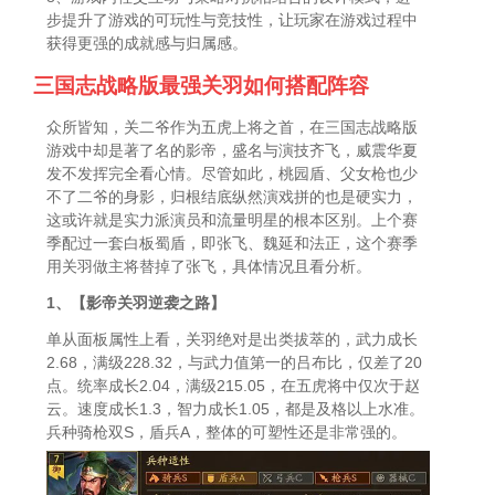
步提升了游戏的可玩性与竞技性，让玩家在游戏过程中
获得更强的成就感与归属感。
三国志战略版最强关羽如何搭配阵容
众所皆知，关二爷作为五虎上将之首，在三国志战略版
游戏中却是著了名的影帝，盛名与演技齐飞，威震华夏
发不发挥完全看心情。尽管如此，桃园盾、父女枪也少
不了二爷的身影，归根结底纵然演戏拼的也是硬实力，
这或许就是实力派演员和流量明星的根本区别。上个赛
季配过一套白板蜀盾，即张飞、魏延和法正，这个赛季
用关羽做主将替掉了张飞，具体情况且看分析。
1、【影帝关羽逆袭之路】
单从面板属性上看，关羽绝对是出类拔萃的，武力成长
2.68，满级228.32，与武力值第一的吕布比，仅差了20
点。统率成长2.04，满级215.05，在五虎将中仅次于赵
云。速度成长1.3，智力成长1.05，都是及格以上水准。
兵种骑枪双S，盾兵A，整体的可塑性还是非常强的。