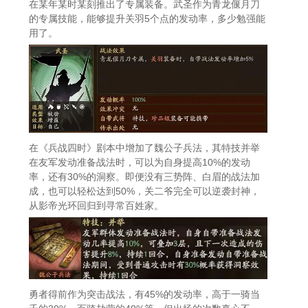
在某年某时某刻推出了专属装备。武圣作为青龙偃月刀
的专属技能，能够提升关羽5个点的发动率，多少勉强能
用了。
在《兵战四时》剧本中增加了魏公子兵法，其特技并举
在友军发动准备战法时，可以为自身提高10%的发动
率，还有30%的洞察。即便没有三势阵、白眉的战法加
成，也可以轻松达到50%，关二爷完全可以逆袭封神，
从影帝光环回归到寻常百姓家。
勇者得前作为突击战法，有45%的发动率，高于一骑当