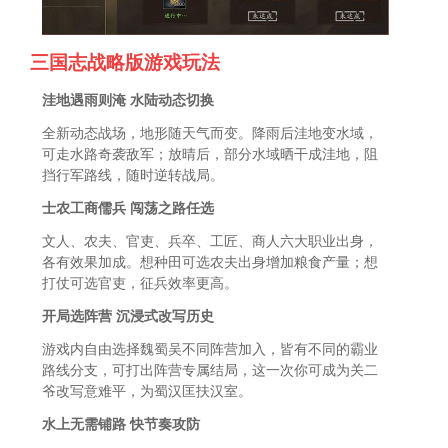
三国志战略版游戏玩法
洼地遇雨则淹 水陆动态切换
全新动态战场，地形随天气而变。降雨后洼地变水域，
可走水路奇袭敌军；放晴后，部分水域晒干成洼地，阻
挡行军路线，随时逆转战局。
士农工商儒兵 闯荡之路任选
文人、农夫、官吏、兵卒、工匠、商人六大职业出身，
各有效果加成。想种田可选农夫出身增加粮食产量；想
打仗可选官吏，征兵效率更高。
开局选阵营 沉浸式改写历史
游戏内自由选择魏蜀吴不同阵营加入，皆有不同的霸业
路线分支，可打出阵营专属结局，这一次你可成为关二
爷改写意难平，为蜀汉匡扶汉室。
水上无需铺路 快节奏攻防