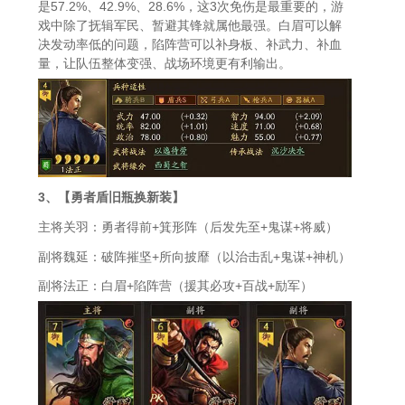
是57.2%、42.9%、28.6%，这3次免伤是最重要的，游
戏中除了抚辑军民、暂避其锋就属他最强。白眉可以解
决发动率低的问题，陷阵营可以补身板、补武力、补血
量，让队伍整体变强、战场环境更有利输出。
3、【勇者盾旧瓶换新装】
主将关羽：勇者得前+箕形阵（后发先至+鬼谋+将威）
副将魏延：破阵摧坚+所向披靡（以治击乱+鬼谋+神机）
副将法正：白眉+陷阵营（援其必攻+百战+励军）