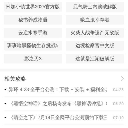
米加小镇世界2025官方版
元气骑士内购破解版
秘书养成物语
吸血鬼幸存者
云逆水寒手游
火柴人战争遗产无敌版
班班暗黑怪物生存挑战5
边境检察官中文版
影之刃3
这就是江湖破解版
相关攻略
异环 4.23 全平台公测！下载 + 安装 + 福利全攻略，
04-23
《黑悟空神话》之后杨奇发布《黑神话钟馗》CG！预告
08-20
《晴空之下》7月14日全网平台公测预约下载三端同步
07-10