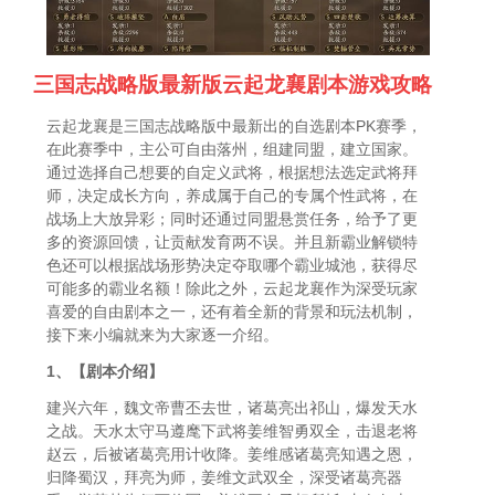
三国志战略版最新版云起龙襄剧本游戏攻略
云起龙襄是三国志战略版中最新出的自选剧本PK赛季，
在此赛季中，主公可自由落州，组建同盟，建立国家。
通过选择自己想要的自定义武将，根据想法选定武将拜
师，决定成长方向，养成属于自己的专属个性武将，在
战场上大放异彩；同时还通过同盟悬赏任务，给予了更
多的资源回馈，让贡献发育两不误。并且新霸业解锁特
色还可以根据战场形势决定夺取哪个霸业城池，获得尽
可能多的霸业名额！除此之外，云起龙襄作为深受玩家
喜爱的自由剧本之一，还有着全新的背景和玩法机制，
接下来小编就来为大家逐一介绍。
1、【剧本介绍】
建兴六年，魏文帝曹丕去世，诸葛亮出祁山，爆发天水
之战。天水太守马遵麾下武将姜维智勇双全，击退老将
赵云，后被诸葛亮用计收降。姜维感诸葛亮知遇之恩，
归降蜀汉，拜亮为师，姜维文武双全，深受诸葛亮器