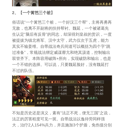
2、【一个篱笆三个桩】
俗话说“一个篱笆三个桩，一个好汉三个帮”，主将再勇再
无敌，也离不开副将的扶持帮衬。魏延，一个被诸葛先
生认定“脑后有反骨”的同志，却深得刘皇叔的赏识，一度
被提拔为镇北将军、汉中太守，武力仅次于五虎，能力
其实不输姜维。自带战法奇兵间道可以概括为四个字“跳
过准备”，常规战法绑定威谋靡亢和绝其汲道，控制输出
双管齐下。本阵容用破阵+所向，实现破防和输出，也是
一个不错的选择。可以说，只要魏延脸好，没有魏延打
不过的队伍。
不知是历史还是演义，素有“法正不死，便无三国”之说，
法正的厉害程度可见一斑。自带战法以逸待劳同样强
大，治疗2人154%兵力，并且施加3个护盾，免伤值分别