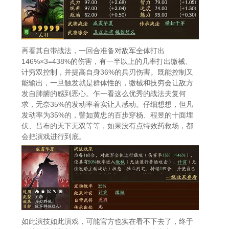
再看其自带战法，一回合准备对敌军全体打出
146%×3=438%的伤害，有一半以上的几率打出缴械、
计穷双控制，并提高自身36%的兵刃伤害。既能控制又
能输出，一旦触发就是群体性的，缴械和技穷会让敌方
发自肺腑的感到恶心。乍一看这么优秀的战法夫复何
求，无奈35%的发动率着实让人感动。仔细想想，但凡
发动率为35%的，譬如黄忠的百步穿杨、程昱的十面埋
伏、吕布的天下无双等等，如果没有点特效药救场，都
会把演戏进行到底。
如此演技如此演戏，可能官方也实在看不下去了，终于