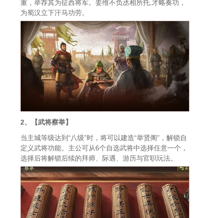
重，举荐其为征西将军。姜维不负丞相所托,才略奏功，
为蜀汉立下汗马功劳。
2、【武将察举】
当主城等级达到“八级”时，将可以建造“举贤阁”，解锁自
定义武将功能。主公可从6个自选武将中选择任意一个，
选择后将解锁后续的拜师、际遇、游历与官职玩法。