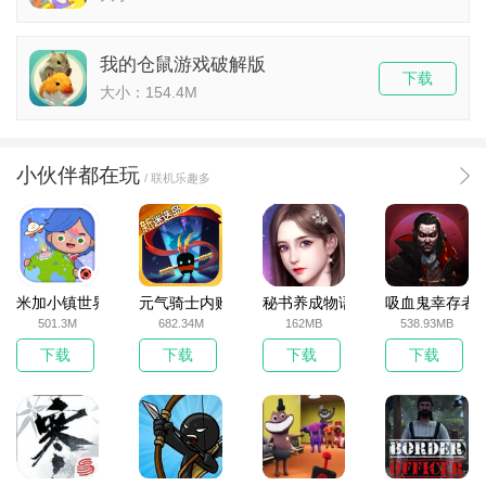
我的仓鼠游戏破解版
下载
大小：154.4M
小伙伴都在玩
/ 联机乐趣多
米加小镇世界2025官方版
元气骑士内购破解版
秘书养成物语
吸血鬼幸存者
501.3M
682.34M
162MB
538.93MB
下载
下载
下载
下载