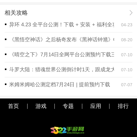
相关攻略
异环 4.23 全平台公测！下载 + 安装 + 福利全攻略，
04-23
《黑悟空神话》之后杨奇发布《黑神话钟馗》CG！预告
08-20
《晴空之下》7月14日全网平台公测预约下载三端同步
07-10
斗罗大陆：猎魂世界公测倒计时1天，跟成龙大哥一起
07-10
米姆米姆哈公测定档7月24日 | 提前预约下载
07-07
首页
游戏
专题
应用
排行