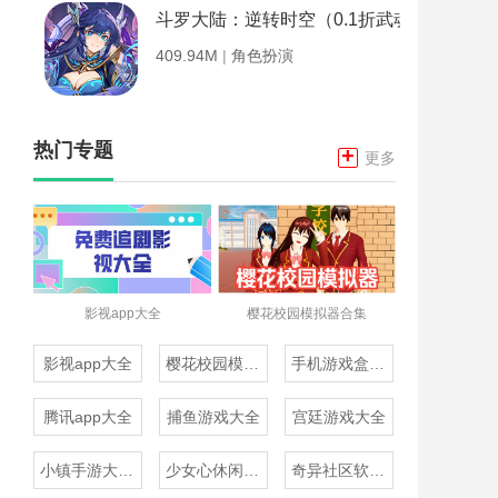
斗罗大陆：逆转时空（0.1折武魂觉醒）
409.94M
|
角色扮演
热门专题
+
更多
影视app大全
樱花校园模拟器合集
影视app大全
樱花校园模拟器合集
手机游戏盒子大全
腾讯app大全
捕鱼游戏大全
宫廷游戏大全
小镇手游大全免费下载
少女心休闲游戏推荐
奇异社区软件合集