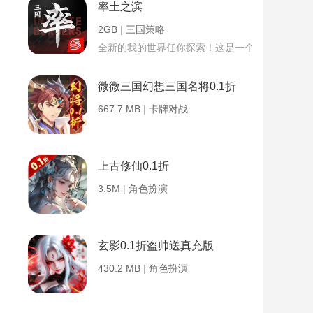
率土之滨
2GB
|
三国策略
全新的我的世界任你探索！这是一个小提示字段。
微微三国幻想三国名将0.1折
667.7 MB
|
卡牌对战
上古修仙0.1折
3.5M
|
角色扮演
玄影0.1折盗帅送真充版
430.2 MB
|
角色扮演