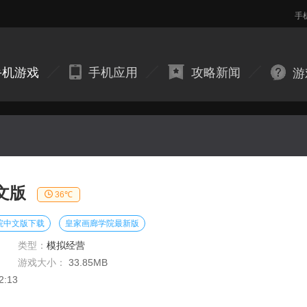
手
手机游戏
手机应用
攻略新闻
游
文版
36℃
院中文版下载
皇家画廊学院最新版
类型：
模拟经营
游戏大小：
33.85MB
2:13