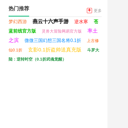
热门推荐
+
更多
燕云十六声手游
梦幻西游
逆水寒
苍
率土
蓝前线官方版
灵兽大冒险网易官方版
之滨
微微三国幻想三国名将0.1折
上古修
玄影0.1折盗帅送真充版
仙0.1折
斗罗大
陆：逆转时空（0.1折武魂觉醒）