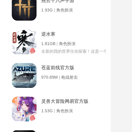
燕云十六声手游
1.93G
|
角色扮演
逆水寒
1.81GB
|
角色扮演
全新的我的世界任你探索！这是一个小提示字段。
苍蓝前线官方版
970.89M
|
枪战射击
灵兽大冒险网易官方版
1.53G
|
角色扮演