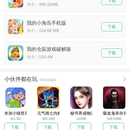
下载
大小：469.32MB
我的小海岛手机版
下载
大小：154.66 MB
我的仓鼠游戏破解版
下载
大小：154.4M
小伙伴都在玩
/ 联机乐趣多
米加小镇世界2025官方版
元气骑士内购破解版
秘书养成物语
吸血鬼幸存者
501.3M
682.34M
162MB
538.93MB
下载
下载
下载
下载