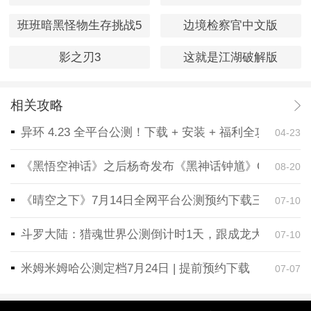
班班暗黑怪物生存挑战5
边境检察官中文版
影之刃3
这就是江湖破解版
相关攻略
异环 4.23 全平台公测！下载 + 安装 + 福利全攻略，
04-23
《黑悟空神话》之后杨奇发布《黑神话钟馗》CG！预告
08-20
《晴空之下》7月14日全网平台公测预约下载三端同步
07-10
斗罗大陆：猎魂世界公测倒计时1天，跟成龙大哥一起
07-10
米姆米姆哈公测定档7月24日 | 提前预约下载
07-07