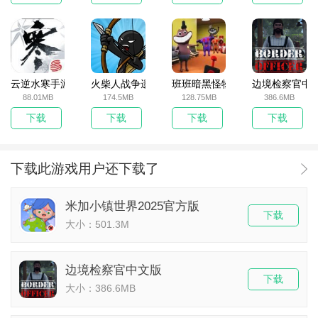
云逆水寒手游
火柴人战争遗产无敌版
班班暗黑怪物生存挑战5
边境检察官中
88.01MB
174.5MB
128.75MB
386.6MB
下载
下载
下载
下载
下载此游戏用户还下载了
米加小镇世界2025官方版
下载
大小：501.3M
边境检察官中文版
下载
大小：386.6MB