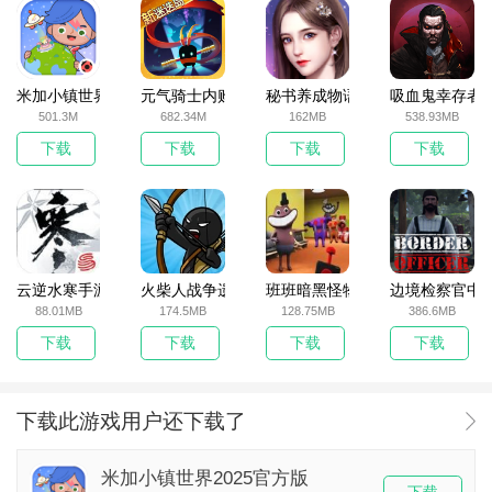
米加小镇世界2025官方版
元气骑士内购破解版
秘书养成物语
吸血鬼幸存者
501.3M
682.34M
162MB
538.93MB
下载
下载
下载
下载
云逆水寒手游
火柴人战争遗产无敌版
班班暗黑怪物生存挑战5
边境检察官中
88.01MB
174.5MB
128.75MB
386.6MB
下载
下载
下载
下载
下载此游戏用户还下载了
米加小镇世界2025官方版