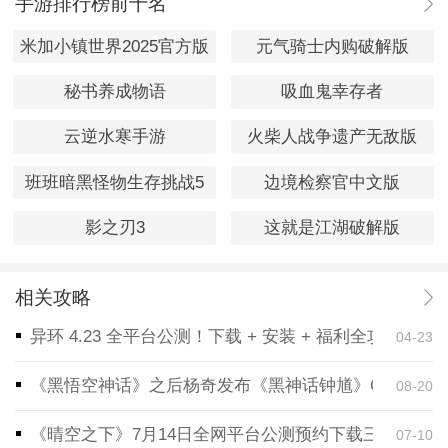
手游排行榜前十名
米加小镇世界2025官方版
元气骑士内购破解版
秘书养成物语
吸血鬼幸存者
云逆水寒手游
火柴人战争遗产无敌版
班班暗黑怪物生存挑战5
边境检察官中文版
影之刃3
这就是江湖破解版
相关攻略
异环 4.23 全平台公测！下载 + 安装 + 福利全攻略，
04-23
《黑悟空神话》之后杨奇发布《黑神话钟馗》CG！预告
08-20
《晴空之下》7月14日全网平台公测预约下载三端同步
07-10