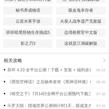
秘书养成物语
吸血鬼幸存者
云逆水寒手游
火柴人战争遗产无敌版
班班暗黑怪物生存挑战5
边境检察官中文版
影之刃3
这就是江湖破解版
相关攻略
异环 4.23 全平台公测！下载 + 安装 + 福利全攻略，
04-23
《黑悟空神话》之后杨奇发布《黑神话钟馗》CG！预告
08-20
《晴空之下》7月14日全网平台公测预约下载三端同步
07-10
斗罗大陆：猎魂世界公测倒计时1天，跟成龙大哥一起
07-10