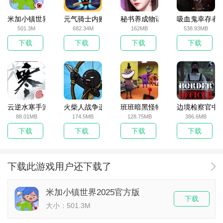
米加小镇世界2025官方版
元气骑士内购破解版
秘书养成物语
吸血鬼幸存者
501.3M
682.34M
162MB
538.93MB
下载
下载
下载
下载
云逆水寒手游
火柴人战争遗产无敌版
班班暗黑怪物生存挑战5
边境检察官中
88.01MB
174.5MB
128.75MB
386.6MB
下载
下载
下载
下载
下载此游戏用户还下载了
米加小镇世界2025官方版
下载
大小：501.3M