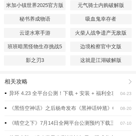
米加小镇世界2025官方版
元气骑士内购破解版
秘书养成物语
吸血鬼幸存者
云逆水寒手游
火柴人战争遗产无敌版
班班暗黑怪物生存挑战5
边境检察官中文版
影之刃3
这就是江湖破解版
相关攻略
异环 4.23 全平台公测！下载 + 安装 + 福利全攻略，
04-23
《黑悟空神话》之后杨奇发布《黑神话钟馗》CG！预告
08-20
《晴空之下》7月14日全网平台公测预约下载三端同步
07-10