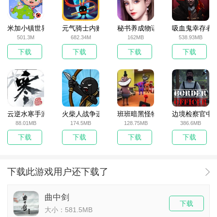
米加小镇世界2025官方版
元气骑士内购破解版
秘书养成物语
吸血鬼幸存者
501.3M
682.34M
162MB
538.93MB
下载
下载
下载
下载
云逆水寒手游
火柴人战争遗产无敌版
班班暗黑怪物生存挑战5
边境检察官中
88.01MB
174.5MB
128.75MB
386.6MB
下载
下载
下载
下载
下载此游戏用户还下载了
曲中剑
下载
大小：581.5MB