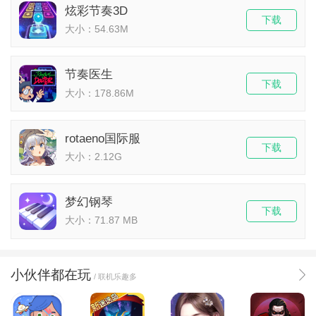
炫彩节奏3D
下载
大小：54.63M
节奏医生
下载
大小：178.86M
rotaeno国际服
下载
大小：2.12G
梦幻钢琴
下载
大小：71.87 MB
小伙伴都在玩
/ 联机乐趣多