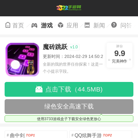
首页
游戏
应用
新闻
问答
魔砖跳跃
评分
v1.0
9.9
更新时间：2024-02-29 14:50:27
完美神作
全新的我的世界任你探索！这是一
个小提示字段。
点击下载（44.5MB)
绿色安全高速下载
使用3733游戏盒子下载安全绿色更放心
曲中剑
QQ炫舞手游
#
#
TOP1
TOP2