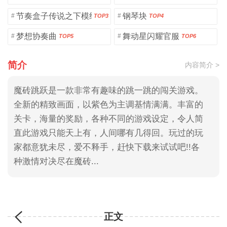
节奏盒子传说之下模组
钢琴块
#
#
TOP3
TOP4
梦想协奏曲
舞动星闪耀官服
#
#
TOP5
TOP6
简介
内容简介 >
魔砖跳跃是一款非常有趣味的跳一跳的闯关游戏。
全新的精致画面，以紫色为主调基情满满。丰富的
关卡，海量的奖励，各种不同的游戏设定，令人简
直此游戏只能天上有，人间哪有几得回。玩过的玩
家都意犹未尽，爱不释手，赶快下载来试试吧!!各
种激情对决尽在魔砖...
正文