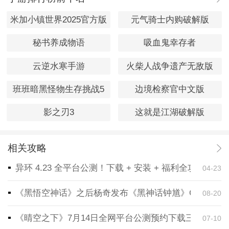
米加小镇世界2025官方版
元气骑士内购破解版
秘书养成物语
吸血鬼幸存者
云逆水寒手游
火柴人战争遗产无敌版
班班暗黑怪物生存挑战5
边境检察官中文版
影之刃3
这就是江湖破解版
相关攻略
异环 4.23 全平台公测！下载 + 安装 + 福利全攻略，
04-23
《黑悟空神话》之后杨奇发布《黑神话钟馗》CG！预告
08-20
《晴空之下》7月14日全网平台公测预约下载三端同步
07-10