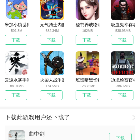
米加小镇世界2025官方版
元气骑士内购破解版
秘书养成物语
吸血鬼幸存者
501.3M
682.34M
162MB
538.93MB
下载
下载
下载
下载
云逆水寒手游
火柴人战争遗产无敌版
班班暗黑怪物生存挑战5
边境检察官中
88.01MB
174.5MB
128.75MB
386.6MB
下载
下载
下载
下载
下载此游戏用户还下载了
曲中剑
下载