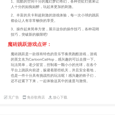
1、炫酷的空间十分的魔幻梦幻奇幻，各种霓虹灯效果让
人十分的如痴如醉，玩起来更加的刺激。
2、丰富的关卡和超刺激的游戏体验，每一次小球的跳跃
都会让人有非常畅快的享受。
3、操作起来简单方便，展示这你的操作技巧，各种花哨
技巧，突破新的极限吧!
魔砖跳跃游戏点评：
魔砖跳跃是一款很有特色的音乐节奏类跑酷游戏，游戏
的英文名为CartoonCatHop，感兴趣的可以去搜一下。
玩法简单，老少皆宜，控制着一颗小小的光球，在各个
平台上跳跃向前进，躲避着那些机关，并且安全着地，
也是一件十分具有挑战性的玩法呢！感兴趣的铁子们，
还不赶紧下下来，一起体验这其中的速度与激情。
无广告
免谷歌商店
放心下载