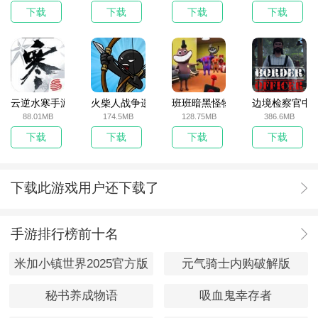
下载
下载
下载
下载
云逆水寒手游
火柴人战争遗产无敌版
班班暗黑怪物生存挑战5
边境检察官中
88.01MB
174.5MB
128.75MB
386.6MB
下载
下载
下载
下载
下载此游戏用户还下载了
手游排行榜前十名
米加小镇世界2025官方版
元气骑士内购破解版
秘书养成物语
吸血鬼幸存者