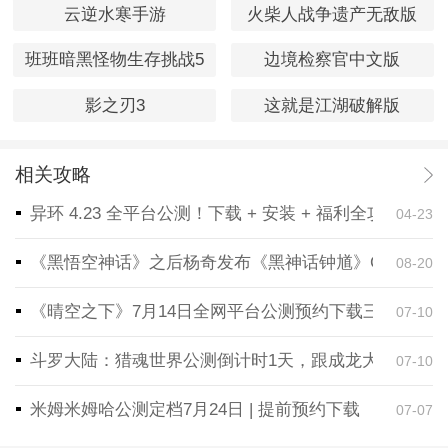
云逆水寒手游
火柴人战争遗产无敌版
班班暗黑怪物生存挑战5
边境检察官中文版
影之刃3
这就是江湖破解版
相关攻略
异环 4.23 全平台公测！下载 + 安装 + 福利全攻略，
04-23
《黑悟空神话》之后杨奇发布《黑神话钟馗》CG！预告
08-20
《晴空之下》7月14日全网平台公测预约下载三端同步
07-10
斗罗大陆：猎魂世界公测倒计时1天，跟成龙大哥一起
07-10
米姆米姆哈公测定档7月24日 | 提前预约下载
07-07