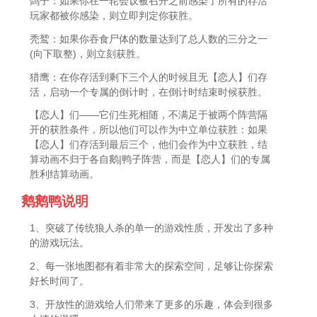
鸽子：如果你在一轮会议被召开之前感染了所有的存活
玩家都被你感染，则立即判定你获胜。
秃鹫：如果你吞食尸体的数量达到了总人数的三分之一
(向下取整)，则立刻获胜。
猎鹰：在你存活到剩下三个人的时候且无【恋人】们存
活，启动一个专属的倒计时，在倒计时结束时候获胜。
【恋人】们——它们生死相随，不满足于被两个阵营隔
开的获胜条件，所以他们可以作为中立单位获胜：如果
【恋人】们存活到最后三个，他们会作为中立获胜，结
算动画不归于各自鹅|鸭子阵营，而是【恋人】们的专属
胜利结算动画。
鹅鹅鸭说明
1、突破了传统狼人杀的单一的游戏性质，开发出了多种
的游戏玩法。
2、每一张地图都有着非常大的探索空间，足够让你探索
好长时间了。
3、开放性的游戏给人们带来了更多的乐趣，体会到很多