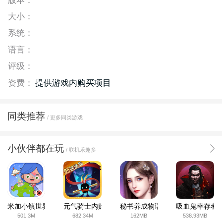
版本：
大小：
系统：
语言：
评级：
资费：
提供游戏内购买项目
同类推荐
/ 更多同类游戏
小伙伴都在玩
/ 联机乐趣多
米加小镇世界2025官方版
元气骑士内购破解版
秘书养成物语
吸血鬼幸存者
501.3M
682.34M
162MB
538.93MB