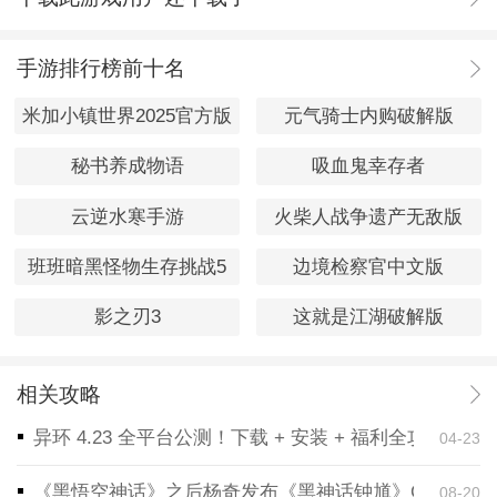
手游排行榜前十名
米加小镇世界2025官方版
元气骑士内购破解版
秘书养成物语
吸血鬼幸存者
云逆水寒手游
火柴人战争遗产无敌版
班班暗黑怪物生存挑战5
边境检察官中文版
影之刃3
这就是江湖破解版
相关攻略
异环 4.23 全平台公测！下载 + 安装 + 福利全攻略，
04-23
《黑悟空神话》之后杨奇发布《黑神话钟馗》CG！预告
08-20