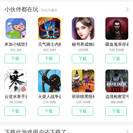
小伙伴都在玩
/ 联机乐趣多
米加小镇世界2025官方版
元气骑士内购破解版
秘书养成物语
吸血鬼幸存者
501.3M
682.34M
162MB
538.93MB
下载
下载
下载
下载
云逆水寒手游
火柴人战争遗产无敌版
班班暗黑怪物生存挑战5
边境检察官中
88.01MB
174.5MB
128.75MB
386.6MB
下载
下载
下载
下载
下载此游戏用户还下载了