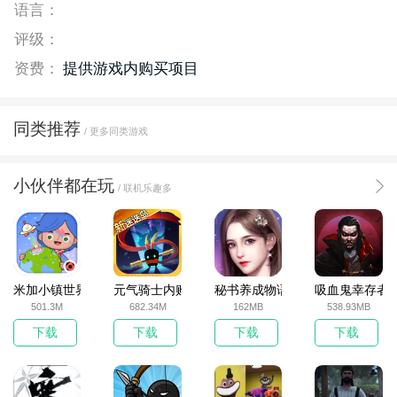
语言：
评级：
资费：
提供游戏内购买项目
同类推荐
/ 更多同类游戏
小伙伴都在玩
/ 联机乐趣多
米加小镇世界2025官方版
元气骑士内购破解版
秘书养成物语
吸血鬼幸存者
501.3M
682.34M
162MB
538.93MB
下载
下载
下载
下载