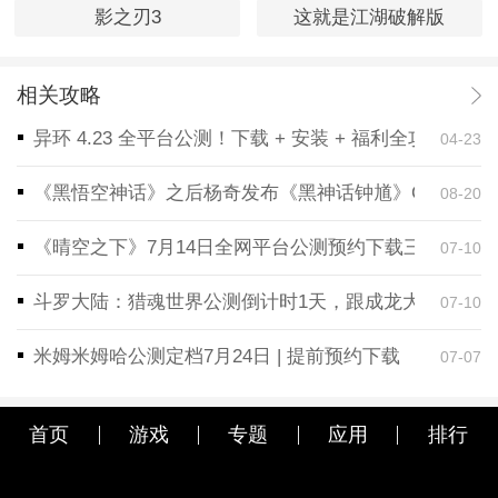
影之刃3
这就是江湖破解版
相关攻略
异环 4.23 全平台公测！下载 + 安装 + 福利全攻略，
04-23
《黑悟空神话》之后杨奇发布《黑神话钟馗》CG！预告
08-20
《晴空之下》7月14日全网平台公测预约下载三端同步
07-10
斗罗大陆：猎魂世界公测倒计时1天，跟成龙大哥一起
07-10
米姆米姆哈公测定档7月24日 | 提前预约下载
07-07
首页
游戏
专题
应用
排行