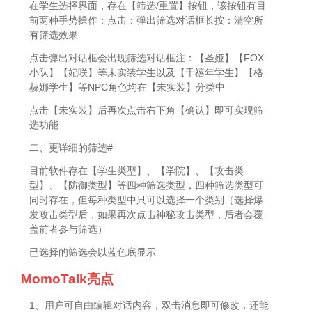
在学生选择界面，存在【筛选/重置】按钮，该按钮有目
前两种手势操作：点击：弹出筛选对话框长按：清空所
有筛选效果
点击弹出对话框会出现筛选对话框注：【圣娅】【FOX
小队】【妃咲】等未实装学生以及【千禧年学生】【格
赫娜学生】等NPC角色均在【未实装】分类中
点击【未实装】后再次点击右下角【确认】即可实现筛
选功能
二、更详细的筛选#
目前软件存在【学生类型】、【学院】、【攻击类
型】、【防御类型】等四种筛选类型，四种筛选类型可
同时存在，但每种类型中只可以选择一个类别（选择爆
发攻击类型后，如果再次点击神秘攻击类型，后者会覆
盖前者参与筛选）
已选择的筛选会以蓝色底显示
MomoTalk亮点
1、用户可自由编辑对话内容，双击消息即可修改，还能