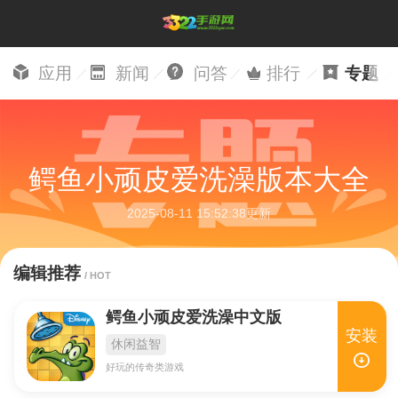
应用
新闻
问答
排行
专题
鳄鱼小顽皮爱洗澡版本大全
2025-08-11 15:52:38更新
编辑推荐
/ HOT
鳄鱼小顽皮爱洗澡中文版
安装
休闲益智
好玩的传奇类游戏