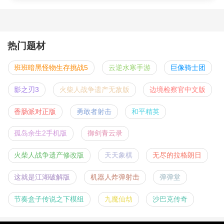
热门题材
班班暗黑怪物生存挑战5
云逆水寒手游
巨像骑士团
影之刃3
火柴人战争遗产无敌版
边境检察官中文版
香肠派对正版
勇敢者射击
和平精英
孤岛余生2手机版
御剑青云录
火柴人战争遗产修改版
天天象棋
无尽的拉格朗日
这就是江湖破解版
机器人炸弹射击
弹弹堂
节奏盒子传说之下模组
九魔仙劫
沙巴克传奇