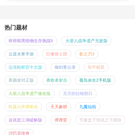
热门题材
班班暗黑怪物生存挑战5
火柴人战争遗产无敌版
云逆水寒手游
巨像骑士团
影之刃3
边境检察官中文版
御剑青云录
和平精英
香肠派对正版
勇敢者射击
孤岛余生2手机版
火柴人战争遗产修改版
无尽的拉格朗日
机器人炸弹射击
天天象棋
九魔仙劫
这就是江湖破解版
弹弹堂
节奏盒子传说之下模组
沙巴克传奇