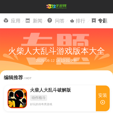
应用
新闻
问答
排行
专题
火柴人大乱斗游戏版本大全
2025-08-12 14:13:01更新
编辑推荐
/ HOT
火柴人大乱斗破解版
安装
动作格斗
好玩的传奇类游戏