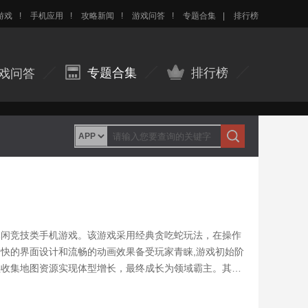
游戏
!
手机应用
!
攻略新闻
!
游戏问答
!
专题合集
|
排行榜
专题合集
排行榜
戏问答
休闲竞技类手机游戏。该游戏采用经典贪吃蛇玩法，在操作
快的界面设计和流畅的动画效果备受玩家青睐,游戏初始阶
续收集地图资源实现体型增长，最终成长为领域霸主。其操
幕滑动即可调整行进方向，点击加速按钮可实现短暂提速。