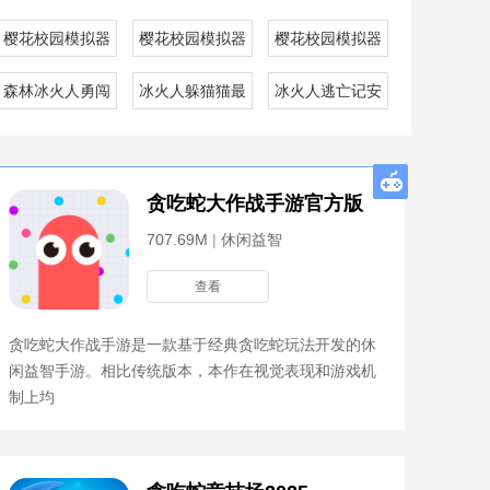
测版
樱花校园模拟器九游正版
樱花校园模拟器联机正版
樱花校园模拟器国际版
限金币版
森林冰火人勇闯森林神庙手机版
冰火人躲猫猫最新版
冰火人逃亡记安卓版
贪吃蛇大作战手游官方版
707.69M
|
休闲益智
查看
贪吃蛇大作战手游是一款基于经典贪吃蛇玩法开发的休
闲益智手游。相比传统版本，本作在视觉表现和游戏机
制上均