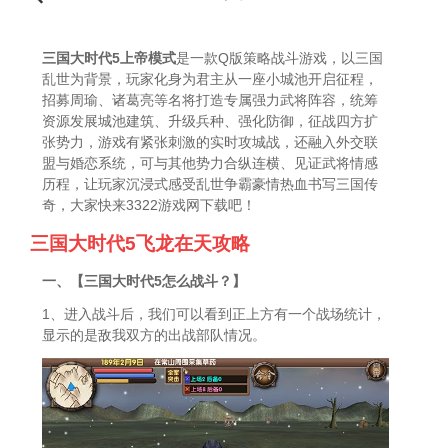
三国大时代5上帝模式
是一款Q版策略战斗游戏，以三国
乱世为背景，玩家化身为君主从一座小城池开启征程，
招募周瑜、诸葛亮等名将打造专属强力武将阵容，统筹
资源发展城池建筑、升级兵种、强化防御，征战四方扩
张势力，游戏有紧张刺激的实时攻城战，还融入外交联
盟与婚恋系统，可与其他势力合纵连横、见证武将情感
历程，让玩家沉浸式感受乱世争霸豪情热血书写三国传
奇，大家快来3322游戏网下载吧！
三国大时代5飞龙在天攻略
一、【三国大时代5怎么战斗？】
1、进入战斗后，我们可以看到正上方有一个战场统计，
显示的是敌我双方的出战部队情况。