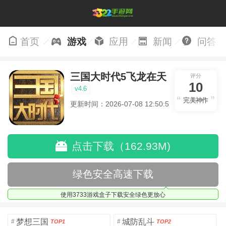
首页
游戏
应用
新闻
问答
三国大时代5飞龙在天
评分
10
v4.6
完美神作
更新时间：2026-07-08 12:50:52
点击下载（162.93M)
绿色安全高速下载
使用3733游戏盒子下载安全绿色更放心
梦想三国
城防乱斗
#
#
TOP1
TOP2