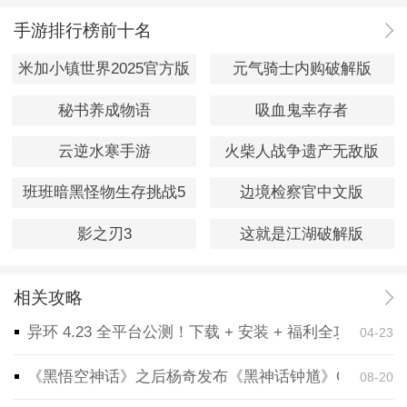
手游排行榜前十名
米加小镇世界2025官方版
元气骑士内购破解版
秘书养成物语
吸血鬼幸存者
云逆水寒手游
火柴人战争遗产无敌版
班班暗黑怪物生存挑战5
边境检察官中文版
影之刃3
这就是江湖破解版
相关攻略
异环 4.23 全平台公测！下载 + 安装 + 福利全攻略，
04-23
《黑悟空神话》之后杨奇发布《黑神话钟馗》CG！预告
08-20