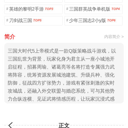
英雄的黎明2手游
三国群英战争单机版
#
#
TOP3
TOP4
刀剑战三国
少年三国志2小y版
#
#
TOP5
TOP6
简介
内容简介 >
三国大时代5上帝模式是一款Q版策略战斗游戏，以
三国乱世为背景，玩家化身为君主从一座小城池开
启征程，招募周瑜、诸葛亮等名将打造专属强力武
将阵容，统筹资源发展城池建筑、升级兵种、强化
防御，征战四方扩张势力，游戏有紧张刺激的实时
攻城战，还融入外交联盟与婚恋系统，可与其他势
力合纵连横、见证武将情感历程，让玩家沉浸式感
受乱世争霸豪情热血书写三国传奇
正文