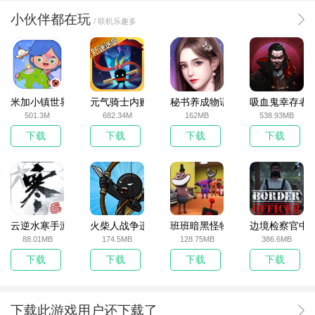
小伙伴都在玩
/ 联机乐趣多
米加小镇世界2025官方版
元气骑士内购破解版
秘书养成物语
吸血鬼幸存者
501.3M
682.34M
162MB
538.93MB
下载
下载
下载
下载
云逆水寒手游
火柴人战争遗产无敌版
班班暗黑怪物生存挑战5
边境检察官中
88.01MB
174.5MB
128.75MB
386.6MB
下载
下载
下载
下载
下载此游戏用户还下载了