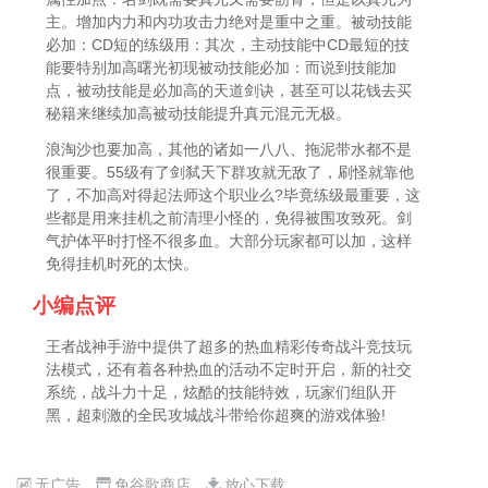
主。增加内力和内功攻击力绝对是重中之重。被动技能
必加：CD短的练级用：其次，主动技能中CD最短的技
能要特别加高曙光初现被动技能必加：而说到技能加
点，被动技能是必加高的天道剑诀，甚至可以花钱去买
秘籍来继续加高被动技能提升真元混元无极。
浪淘沙也要加高，其他的诸如一八八、拖泥带水都不是
很重要。55级有了剑弑天下群攻就无敌了，刷怪就靠他
了，不加高对得起法师这个职业么?毕竟练级最重要，这
些都是用来挂机之前清理小怪的，免得被围攻致死。剑
气护体平时打怪不很多血。大部分玩家都可以加，这样
免得挂机时死的太快。
小编点评
王者战神手游中提供了超多的热血精彩传奇战斗竞技玩
法模式，还有着各种热血的活动不定时开启，新的社交
系统，战斗力十足，炫酷的技能特效，玩家们组队开
黑，超刺激的全民攻城战斗带给你超爽的游戏体验!
无广告
免谷歌商店
放心下载