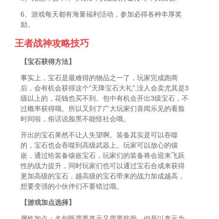
6、游戏每天都有海量福利活动，参加必得各种丰厚奖
励。
王者战神攻略技巧
【宝石获得方法】
事实上，宝石是最难得的物品之一了，玩家完成跑商
后，会有机会获得这个"天降宝石大礼",没人会卖尤其是3
级以上的，花钱也买不到。包中有机会开出3级宝石，不
过概率获得哦。所以又到了广大玩家们喜闻乐见的看脸
时间啦，俗话说脸黑不能怪社会哦。
开出的宝石果然不让人失望啊。装备其实是可以吞噬
的，宝石也会吞噬到高级武器上。玩家可以放心的镶
嵌，通过给装备镶嵌宝石，玩家们的装备将会迎来飞跃
性的战力提升，同时玩家们也可以通过宝石合成来获得
更加高级的宝石，越高级的宝石带来的战力加成越高，
想要变强的小伙伴们不要错过哦。
【游戏加点选择】
属性加点：名剑既需要真元又需要筋骨，但是以真元为