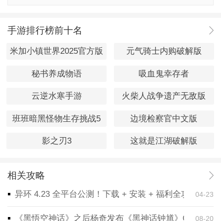
手游排行榜前十名
米加小镇世界2025官方版
元气骑士内购破解版
秘书养成物语
吸血鬼幸存者
云逆水寒手游
火柴人战争遗产无敌版
班班暗黑怪物生存挑战5
边境检察官中文版
影之刃3
这就是江湖破解版
相关攻略
异环 4.23 全平台公测！下载 + 安装 + 福利全攻略，
04-23
《黑悟空神话》之后杨奇发布《黑神话钟馗》CG！预告
08-20