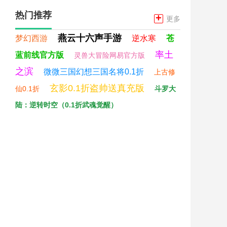
热门推荐
+
更多
燕云十六声手游
梦幻西游
逆水寒
苍
率土
蓝前线官方版
灵兽大冒险网易官方版
之滨
微微三国幻想三国名将0.1折
上古修
玄影0.1折盗帅送真充版
仙0.1折
斗罗大
陆：逆转时空（0.1折武魂觉醒）