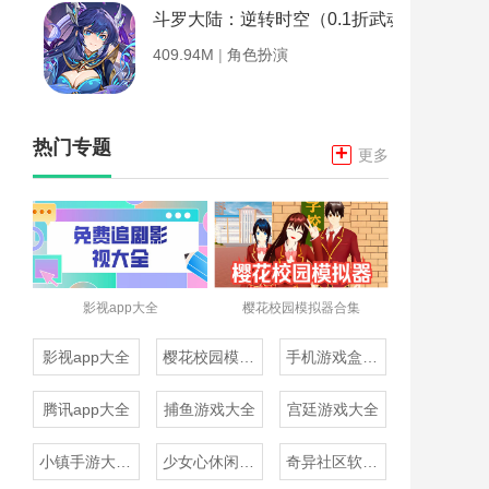
斗罗大陆：逆转时空（0.1折武魂觉醒）
409.94M
|
角色扮演
热门专题
+
更多
影视app大全
樱花校园模拟器合集
影视app大全
樱花校园模拟器合集
手机游戏盒子大全
腾讯app大全
捕鱼游戏大全
宫廷游戏大全
小镇手游大全免费下载
少女心休闲游戏推荐
奇异社区软件合集