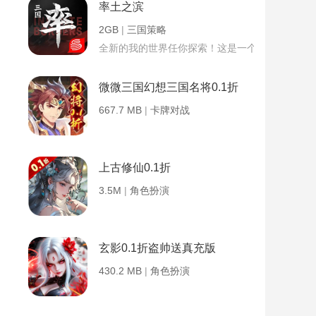
率土之滨
2GB
|
三国策略
全新的我的世界任你探索！这是一个小提示字段。
微微三国幻想三国名将0.1折
667.7 MB
|
卡牌对战
上古修仙0.1折
3.5M
|
角色扮演
玄影0.1折盗帅送真充版
430.2 MB
|
角色扮演