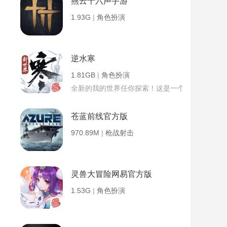
燕云十六声手游
1.93G
|
角色扮演
逆水寒
1.81GB
|
角色扮演
全新的我的世界任你探索！这是一个小提示字段。
苍蓝前线官方版
970.89M
|
枪战射击
灵兽大冒险网易官方版
1.53G
|
角色扮演