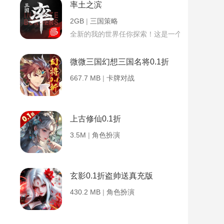
率土之滨
2GB
|
三国策略
全新的我的世界任你探索！这是一个小提示字段。
微微三国幻想三国名将0.1折
667.7 MB
|
卡牌对战
上古修仙0.1折
3.5M
|
角色扮演
玄影0.1折盗帅送真充版
430.2 MB
|
角色扮演