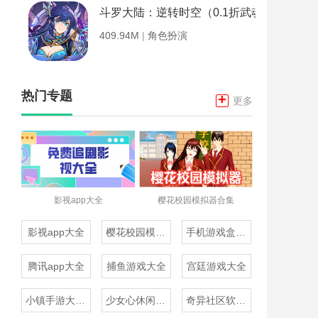
斗罗大陆：逆转时空（0.1折武魂觉醒）
409.94M
|
角色扮演
热门专题
+
更多
影视app大全
樱花校园模拟器合集
影视app大全
樱花校园模拟器合集
手机游戏盒子大全
腾讯app大全
捕鱼游戏大全
宫廷游戏大全
小镇手游大全免费下载
少女心休闲游戏推荐
奇异社区软件合集