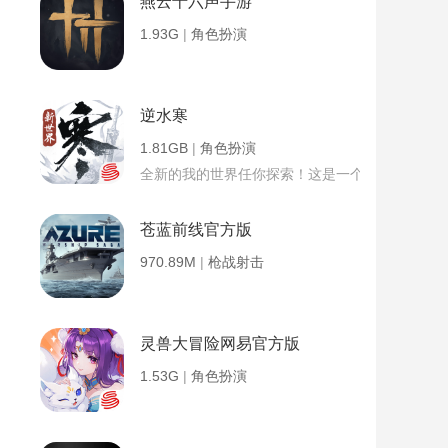
燕云十六声手游
1.93G
|
角色扮演
逆水寒
1.81GB
|
角色扮演
全新的我的世界任你探索！这是一个小提示字段。
苍蓝前线官方版
970.89M
|
枪战射击
灵兽大冒险网易官方版
1.53G
|
角色扮演