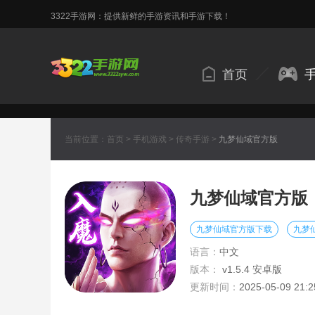
3322手游网：提供新鲜的手游资讯和手游下载！
首页
当前位置：
首页
>
手机游戏
>
传奇手游
>
九梦仙域官方版
九梦仙域官方版
九梦仙域官方版下载
九梦
语言：
中文
版本：
v1.5.4 安卓版
更新时间：
2025-05-09 21:2