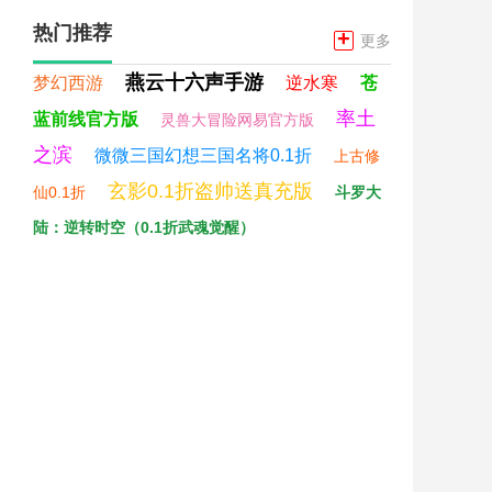
热门推荐
+
更多
燕云十六声手游
梦幻西游
逆水寒
苍
率土
蓝前线官方版
灵兽大冒险网易官方版
之滨
微微三国幻想三国名将0.1折
上古修
玄影0.1折盗帅送真充版
仙0.1折
斗罗大
陆：逆转时空（0.1折武魂觉醒）