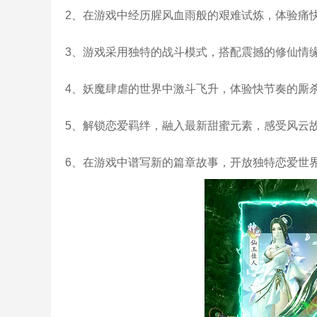
2、在游戏中经历腥风血雨般的艰难试炼，体验痛
3、游戏采用独特的战斗模式，搭配震撼的修仙情
4、妖魔肆虐的世界中激斗飞升，体验快节奏的厮
5、解锁恋爱羁绊，融入最新甜蜜元素，感受风云
6、在游戏中谱写新的篇章故事，开放独特恋爱世