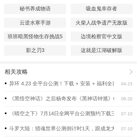
秘书养成物语
吸血鬼幸存者
云逆水寒手游
火柴人战争遗产无敌版
班班暗黑怪物生存挑战5
边境检察官中文版
影之刃3
这就是江湖破解版
相关攻略
异环 4.23 全平台公测！下载 + 安装 + 福利全攻略，
04-23
《黑悟空神话》之后杨奇发布《黑神话钟馗》CG！预告
08-20
《晴空之下》7月14日全网平台公测预约下载三端同步
07-10
斗罗大陆：猎魂世界公测倒计时1天，跟成龙大哥一起
07-10