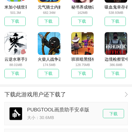
米加小镇世界2025官方版
元气骑士内购破解版
秘书养成物语
吸血鬼幸存者
501.3M
682.34M
162MB
538.93MB
下载
下载
下载
下载
云逆水寒手游
火柴人战争遗产无敌版
班班暗黑怪物生存挑战5
边境检察官中
88.01MB
174.5MB
128.75MB
386.6MB
下载
下载
下载
下载
下载此游戏用户还下载了
PUBGTOOL画质助手安卓版
下载
大小：30.6MB