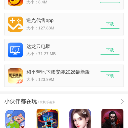
大小：8.4M
逆光代售app
下载
大小：127.88M
达龙云电脑
下载
大小：71.27 MB
和平营地下载安装2026最新版
下载
大小：123.99M
小伙伴都在玩
/ 联机乐趣多