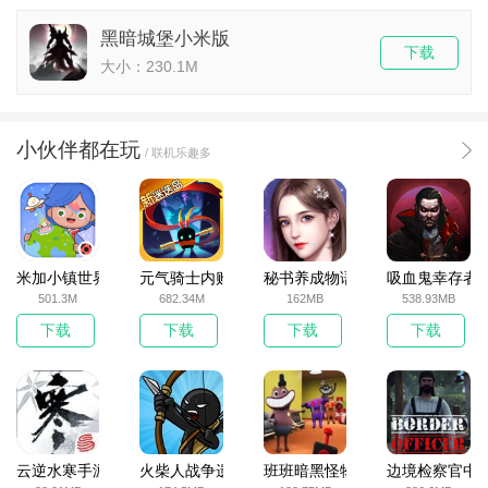
黑暗城堡小米版
下载
大小：230.1M
小伙伴都在玩
/ 联机乐趣多
米加小镇世界2025官方版
元气骑士内购破解版
秘书养成物语
吸血鬼幸存者
501.3M
682.34M
162MB
538.93MB
下载
下载
下载
下载
云逆水寒手游
火柴人战争遗产无敌版
班班暗黑怪物生存挑战5
边境检察官中