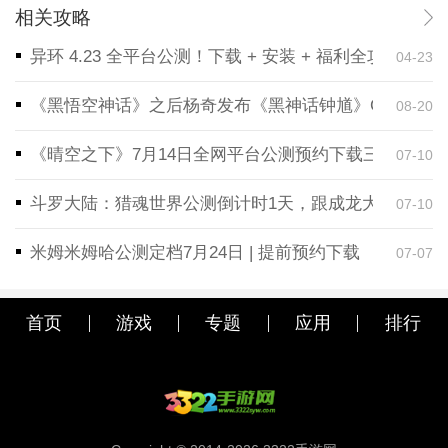
相关攻略
异环 4.23 全平台公测！下载 + 安装 + 福利全攻略，
04-23
《黑悟空神话》之后杨奇发布《黑神话钟馗》CG！预告
08-20
《晴空之下》7月14日全网平台公测预约下载三端同步
07-10
斗罗大陆：猎魂世界公测倒计时1天，跟成龙大哥一起
07-10
米姆米姆哈公测定档7月24日 | 提前预约下载
07-07
首页
游戏
专题
应用
排行