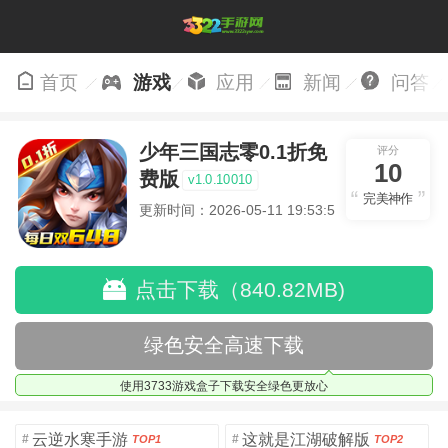
首页
游戏
应用
新闻
问答
少年三国志零0.1折免
评分
10
费版
v1.0.10010
完美神作
更新时间：2026-05-11 19:53:52
点击下载（840.82MB)
绿色安全高速下载
使用3733游戏盒子下载安全绿色更放心
云逆水寒手游
这就是江湖破解版
#
#
TOP1
TOP2