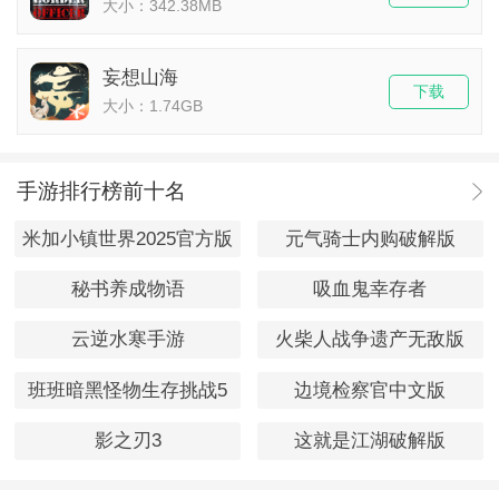
大小：342.38MB
妄想山海
下载
大小：1.74GB
手游排行榜前十名
米加小镇世界2025官方版
元气骑士内购破解版
秘书养成物语
吸血鬼幸存者
云逆水寒手游
火柴人战争遗产无敌版
班班暗黑怪物生存挑战5
边境检察官中文版
影之刃3
这就是江湖破解版