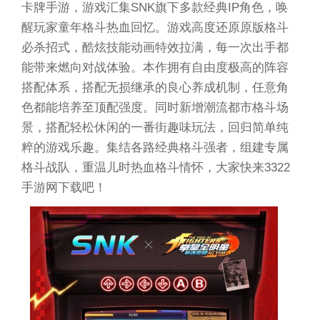
卡牌手游，游戏汇集SNK旗下多款经典IP角色，唤
醒玩家童年格斗热血回忆。游戏高度还原原版格斗
必杀招式，酷炫技能动画特效拉满，每一次出手都
能带来燃向对战体验。本作拥有自由度极高的阵容
搭配体系，搭配无损继承的良心养成机制，任意角
色都能培养至顶配强度。同时新增潮流都市格斗场
景，搭配轻松休闲的一番街趣味玩法，回归简单纯
粹的游戏乐趣。集结各路经典格斗强者，组建专属
格斗战队，重温儿时热血格斗情怀，大家快来3322
手游网下载吧！