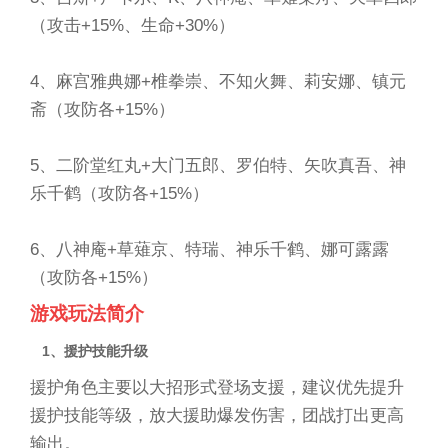
（攻击+15%、生命+30%）
4、麻宫雅典娜+椎拳崇、不知火舞、莉安娜、镇元
斋（攻防各+15%）
5、二阶堂红丸+大门五郎、罗伯特、矢吹真吾、神
乐千鹤（攻防各+15%）
6、八神庵+草薙京、特瑞、神乐千鹤、娜可露露
（攻防各+15%）
游戏玩法简介
1、援护技能升级
援护角色主要以大招形式登场支援，建议优先提升
援护技能等级，放大援助爆发伤害，团战打出更高
输出。