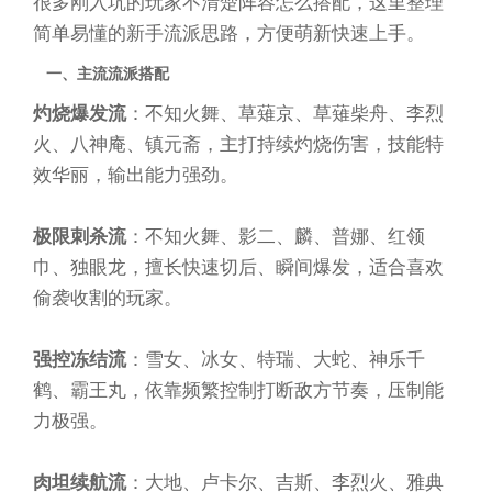
很多刚入坑的玩家不清楚阵容怎么搭配，这里整理
简单易懂的新手流派思路，方便萌新快速上手。
一、主流流派搭配
灼烧爆发流
：不知火舞、草薙京、草薙柴舟、李烈
火、八神庵、镇元斋，主打持续灼烧伤害，技能特
效华丽，输出能力强劲。
极限刺杀流
：不知火舞、影二、麟、普娜、红领
巾、独眼龙，擅长快速切后、瞬间爆发，适合喜欢
偷袭收割的玩家。
强控冻结流
：雪女、冰女、特瑞、大蛇、神乐千
鹤、霸王丸，依靠频繁控制打断敌方节奏，压制能
力极强。
肉坦续航流
：大地、卢卡尔、吉斯、李烈火、雅典