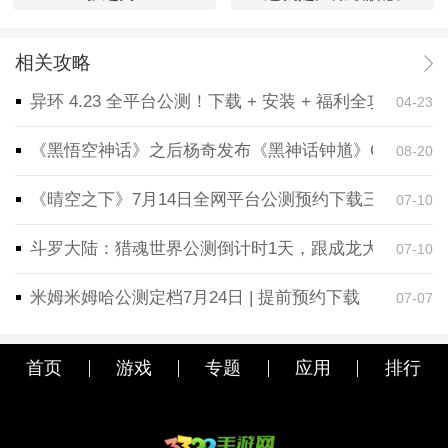
相关攻略
异环 4.23 全平台公测！下载 + 安装 + 福利全攻略，
04-23
《黑悟空神话》之后杨奇发布《黑神话钟馗》CG！预告
08-20
《晴空之下》7月14日全网平台公测预约下载三端同步
07-10
斗罗大陆：猎魂世界公测倒计时1天，跟成龙大哥一起
07-10
米姆米姆哈公测定档7月24日 | 提前预约下载
07-07
首页
游戏
专题
应用
排行