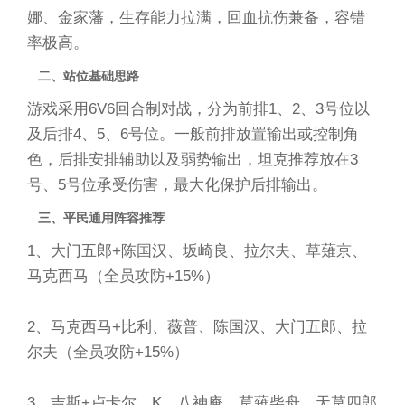
娜、金家藩，生存能力拉满，回血抗伤兼备，容错
率极高。
二、站位基础思路
游戏采用6V6回合制对战，分为前排1、2、3号位以
及后排4、5、6号位。一般前排放置输出或控制角
色，后排安排辅助以及弱势输出，坦克推荐放在3
号、5号位承受伤害，最大化保护后排输出。
三、平民通用阵容推荐
1、大门五郎+陈国汉、坂崎良、拉尔夫、草薙京、
马克西马（全员攻防+15%）
2、马克西马+比利、薇普、陈国汉、大门五郎、拉
尔夫（全员攻防+15%）
3、吉斯+卢卡尔、K、八神庵、草薙柴舟、天草四郎