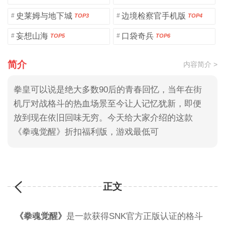
史莱姆与地下城
边境检察官手机版
#
#
TOP3
TOP4
妄想山海
口袋奇兵
#
#
TOP5
TOP6
简介
内容简介 >
拳皇可以说是绝大多数90后的青春回忆，当年在街
机厅对战格斗的热血场景至今让人记忆犹新，即便
放到现在依旧回味无穷。今天给大家介绍的这款
《拳魂觉醒》折扣福利版，游戏最低可
正文
《拳魂觉醒》
是一款获得SNK官方正版认证的格斗