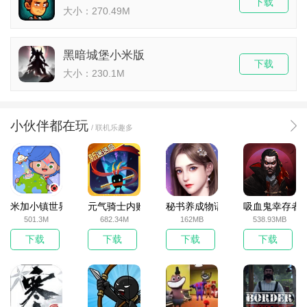
下载
大小：270.49M
黑暗城堡小米版
下载
大小：230.1M
小伙伴都在玩
/ 联机乐趣多
米加小镇世界2025官方版
元气骑士内购破解版
秘书养成物语
吸血鬼幸存者
501.3M
682.34M
162MB
538.93MB
下载
下载
下载
下载