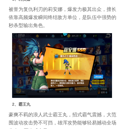
被誉为复仇利刃的莉安娜，爆发力极其出众，擅长
依靠高频爆发瞬间终结敌方单位，是队伍中强势的
秒杀型输出角色。
2、霸王丸
豪爽不羁的浪人武士霸王丸，招式霸气震撼，大范
围波动攻击势不可挡，雄浑攻势能够轻易撼动全场