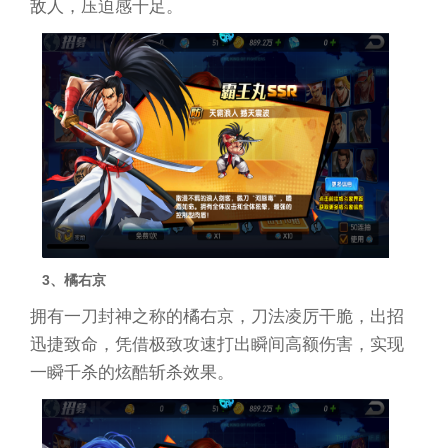
敌人，压迫感十足。
3、橘右京
拥有一刀封神之称的橘右京，刀法凌厉干脆，出招
迅捷致命，凭借极致攻速打出瞬间高额伤害，实现
一瞬千杀的炫酷斩杀效果。