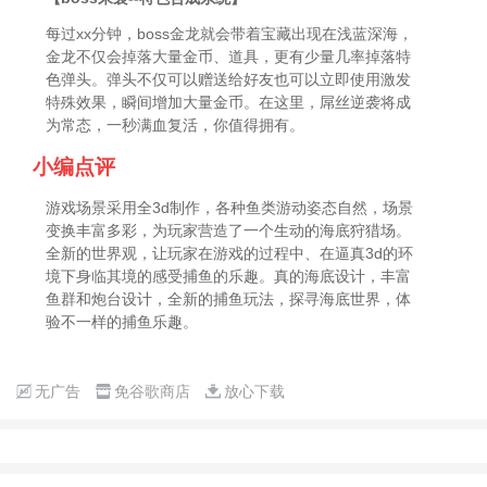
每过xx分钟，boss金龙就会带着宝藏出现在浅蓝深海，
金龙不仅会掉落大量金币、道具，更有少量几率掉落特
色弹头。弹头不仅可以赠送给好友也可以立即使用激发
特殊效果，瞬间增加大量金币。在这里，屌丝逆袭将成
为常态，一秒满血复活，你值得拥有。
小编点评
游戏场景采用全3d制作，各种鱼类游动姿态自然，场景
变换丰富多彩，为玩家营造了一个生动的海底狩猎场。
全新的世界观，让玩家在游戏的过程中、在逼真3d的环
境下身临其境的感受捕鱼的乐趣。真的海底设计，丰富
鱼群和炮台设计，全新的捕鱼玩法，探寻海底世界，体
验不一样的捕鱼乐趣。
无广告
免谷歌商店
放心下载