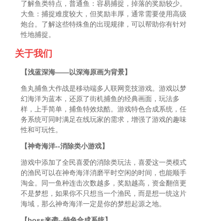
了解鱼类特点，普通鱼：容易捕捉，掉落的奖励较少。
大鱼：捕捉难度较大，但奖励丰厚，通常需要使用高级
炮台。了解这些特殊鱼的出现规律，可以帮助你有针对
性地捕捉。
关于我们
【浅蓝深海——以深海原画为背景】
鱼丸捕鱼大作战是移动端多人联网竞技游戏。游戏以梦
幻海洋为蓝本，还原了街机捕鱼的经典画面，玩法多
样，上手简单，捕鱼特效炫酷。游戏特色合成系统，任
务系统可同时满足在线玩家的需求，增强了游戏的趣味
性和可玩性。
【神奇海洋--消除类小游戏】
游戏中添加了全民喜爱的消除类玩法，喜爱这一类模式
的渔民可以在神奇海洋消磨平时空闲的时间，也能顺手
淘金。同一鱼种连击次数越多，奖励越高，资金翻倍更
不是梦想，如果你不只想当一个渔民，而是想一统这片
海域，那么神奇海洋一定是你的梦想起源之地。
【boss来袭--特色合成系统】