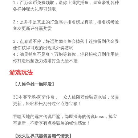
1：百万金币免费领取，送你上满贯捕鱼，皇室豪礼各种
各样神秘大礼即可领取
2：是并不是真正的打鱼高手排名榜见真章，排名榜考验
鱼友更新评分赢奖赏
3：点卷送不停，好运奖励金鱼会掉落十连抽得到代金券
使你获得可观的出现意外奖赏哟
4：满贯捕鱼不足爽？万炮等着你，轻轻松松升到作用使
你打造出超强力炮塔打鱼无坚不摧
游戏玩法
【人族争雄一触即发】
3D本赛季场-阿萨传奇，一众人族陪着你独霸水域，奖赏
更新，轻轻松松刮分过亿点卷宝箱！
吞噬天地的远古传说巨鲨，隐匿深海的传说boss，掉宝
率更新，不断享有点卷破屏的畅快感受！
【毁灭世界武器装备霸气情景】