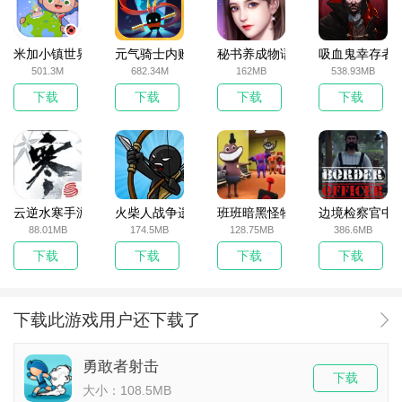
米加小镇世界2025官方版
元气骑士内购破解版
秘书养成物语
吸血鬼幸存者
501.3M
682.34M
162MB
538.93MB
下载
下载
下载
下载
云逆水寒手游
火柴人战争遗产无敌版
班班暗黑怪物生存挑战5
边境检察官中
88.01MB
174.5MB
128.75MB
386.6MB
下载
下载
下载
下载
下载此游戏用户还下载了
勇敢者射击
下载
大小：108.5MB