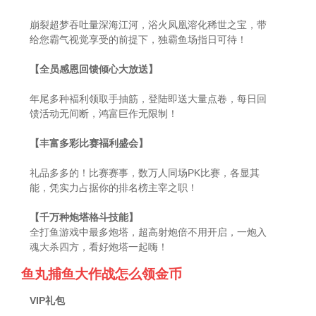
崩裂超梦吞吐量深海江河，浴火凤凰溶化稀世之宝，带
给您霸气视觉享受的前提下，独霸鱼场指日可待！
【全员感恩回馈倾心大放送】
年尾多种褔利领取手抽筋，登陆即送大量点卷，每日回
馈活动无间断，鸿富巨作无限制！
【丰富多彩比赛褔利盛会】
礼品多多的！比赛赛事，数万人同场PK比赛，各显其
能，凭实力占据你的排名榜主宰之职！
【千万种炮塔格斗技能】
全打鱼游戏中最多炮塔，超高射炮倍不用开启，一炮入
魂大杀四方，看好炮塔一起嗨！
鱼丸捕鱼大作战怎么领金币
VIP礼包