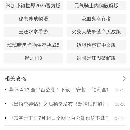
米加小镇世界2025官方版
元气骑士内购破解版
秘书养成物语
吸血鬼幸存者
云逆水寒手游
火柴人战争遗产无敌版
班班暗黑怪物生存挑战5
边境检察官中文版
影之刃3
这就是江湖破解版
相关攻略
异环 4.23 全平台公测！下载 + 安装 + 福利全攻略，
04-23
《黑悟空神话》之后杨奇发布《黑神话钟馗》CG！预告
08-20
《晴空之下》7月14日全网平台公测预约下载三端同步
07-10