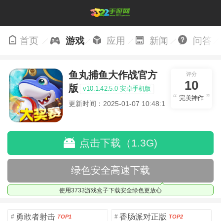
首页
游戏
应用
新闻
问答
鱼丸捕鱼大作战官方
评分
10
版
v10.1.42.5.0 安卓手机版
完美神作
更新时间：2025-01-07 10:48:19
点击下载（1.3G)
绿色安全高速下载
使用3733游戏盒子下载安全绿色更放心
勇敢者射击
香肠派对正版
#
#
TOP1
TOP2