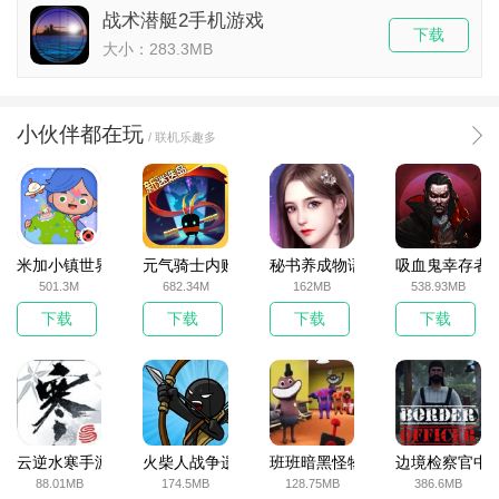
战术潜艇2手机游戏
下载
大小：283.3MB
小伙伴都在玩
/ 联机乐趣多
米加小镇世界2025官方版
元气骑士内购破解版
秘书养成物语
吸血鬼幸存者
501.3M
682.34M
162MB
538.93MB
下载
下载
下载
下载
云逆水寒手游
火柴人战争遗产无敌版
班班暗黑怪物生存挑战5
边境检察官中
88.01MB
174.5MB
128.75MB
386.6MB