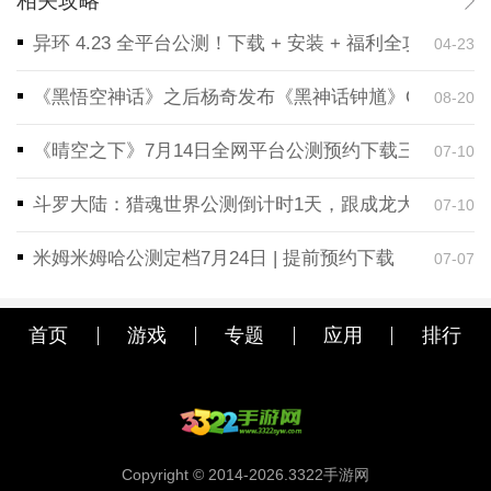
相关攻略
异环 4.23 全平台公测！下载 + 安装 + 福利全攻略，
04-23
《黑悟空神话》之后杨奇发布《黑神话钟馗》CG！预告
08-20
《晴空之下》7月14日全网平台公测预约下载三端同步
07-10
斗罗大陆：猎魂世界公测倒计时1天，跟成龙大哥一起
07-10
米姆米姆哈公测定档7月24日 | 提前预约下载
07-07
首页
游戏
专题
应用
排行
Copyright © 2014-2026.3322手游网