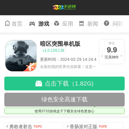
首页
游戏
应用
新闻
问答
暗区突围单机版
评分
9.9
v1.0.139.139
完美神作
更新时间：2024-02-29 14:24:47
全新的我的世界任你探索！这是一
个小提示字段。
点击下载（1.82G)
绿色安全高速下载
使用3733游戏盒子下载安全绿色更放心
勇敢者射击
香肠派对正版
#
#
TOP1
TOP2