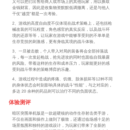
又可以把们出售给商人或市场上的其他玩家，用以换取
金钱财富。因此是收集物资默默低调撤离，还是与他人
干仗“越货”都是一次考验。
2、游戏的高度自由度不仅体现在战术策略上，还包括枪
械改装的可玩程度，角色感官的真实反应，以及战斗环
境的还原等等，让玩家在游戏中能够享受到的不单单是
生存竞技的刺激感，更有身临其境的战斗体验。
3、一旦被击败，个人带入对局的装备将会全部掉落战
斗，每一次发起枪战，抢先进攻的同时也面临自我暴露
的风险。带着这样的生存和成本压力，玩家能更好的感
受到战斗带来的策略博弈的乐趣。
4、游戏过程中造成的疼痛、饥饿、肢体损坏等12种不同
的身体状态会时刻影响具体的战斗“性能”，与之对应的，
多达 20 余种的药品则可以治疗不同的负面状态。
体验测评
暗区突围单机版是一款超硬核的动作生存射击类手游，
不仅在画面和操作上做到了极致，还通过临场感十足的
场景氛围和独特的游戏设计，为玩家们带来了全新的