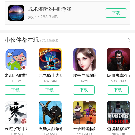
战术潜艇2手机游戏
下载
大小：283.3MB
小伙伴都在玩
/ 联机乐趣多
米加小镇世界2025官方版
元气骑士内购破解版
秘书养成物语
吸血鬼幸存者
501.3M
682.34M
162MB
538.93MB
下载
下载
下载
下载
云逆水寒手游
火柴人战争遗产无敌版
班班暗黑怪物生存挑战5
边境检察官中
88.01MB
174.5MB
128.75MB
386.6MB