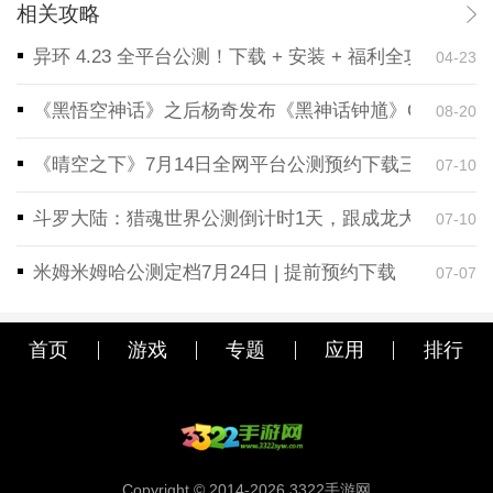
相关攻略
异环 4.23 全平台公测！下载 + 安装 + 福利全攻略，
04-23
《黑悟空神话》之后杨奇发布《黑神话钟馗》CG！预告
08-20
《晴空之下》7月14日全网平台公测预约下载三端同步
07-10
斗罗大陆：猎魂世界公测倒计时1天，跟成龙大哥一起
07-10
米姆米姆哈公测定档7月24日 | 提前预约下载
07-07
首页
游戏
专题
应用
排行
Copyright © 2014-2026.3322手游网