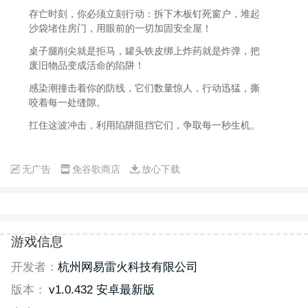
存亡时刻，你必须立刻行动：拆下木板钉死窗户，堆起
沙袋堵住房门，用眼前的一切加固安全屋！
桌子腿削尖就是拒马，罐头铁皮绑上炸药就是炸弹，把
废旧物品变成活命的陷阱！
感染潮撞击着你的防线，它们数量惊人，行动迅猛，撕
咬着每一处缝隙。
扛住这波冲击，利用陷阱阻挡它们，争取每一秒生机。
无广告
免谷歌商店
放心下载
游戏信息
开发者：
杭州网易雷火科技有限公司
版本：
v1.0.432 安卓最新版