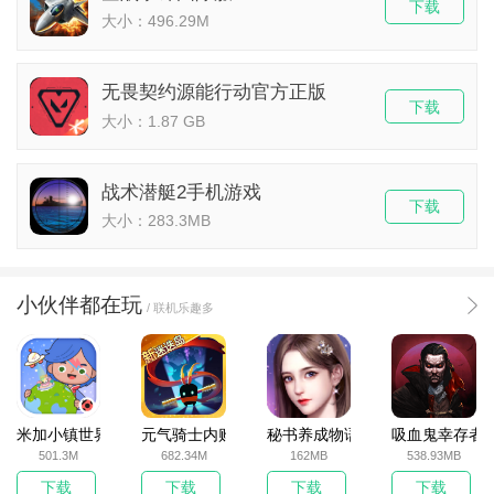
下载
大小：496.29M
无畏契约源能行动官方正版
下载
大小：1.87 GB
战术潜艇2手机游戏
下载
大小：283.3MB
小伙伴都在玩
/ 联机乐趣多
米加小镇世界2025官方版
元气骑士内购破解版
秘书养成物语
吸血鬼幸存者
501.3M
682.34M
162MB
538.93MB
下载
下载
下载
下载