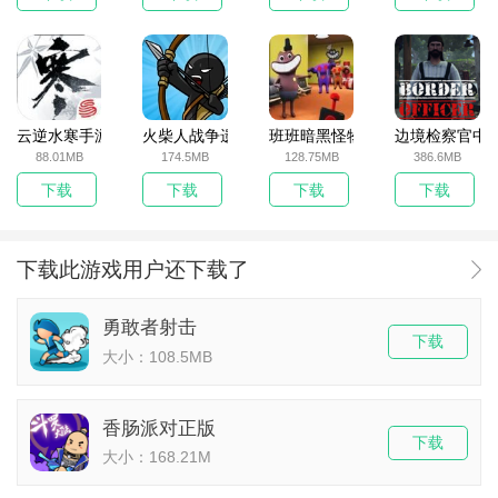
云逆水寒手游
火柴人战争遗产无敌版
班班暗黑怪物生存挑战5
边境检察官中
88.01MB
174.5MB
128.75MB
386.6MB
下载
下载
下载
下载
下载此游戏用户还下载了
勇敢者射击
下载
大小：108.5MB
香肠派对正版
下载
大小：168.21M