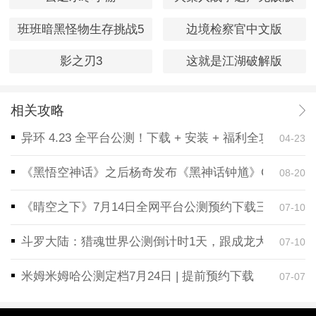
班班暗黑怪物生存挑战5
边境检察官中文版
影之刃3
这就是江湖破解版
相关攻略
异环 4.23 全平台公测！下载 + 安装 + 福利全攻略，
04-23
《黑悟空神话》之后杨奇发布《黑神话钟馗》CG！预告
08-20
《晴空之下》7月14日全网平台公测预约下载三端同步
07-10
斗罗大陆：猎魂世界公测倒计时1天，跟成龙大哥一起
07-10
米姆米姆哈公测定档7月24日 | 提前预约下载
07-07