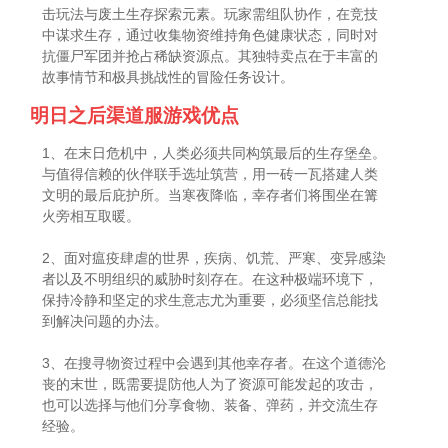
击玩法与废土生存探索元素。玩家需组队协作，在竞技
中谋求生存，通过收集物资维持角色健康状态，同时对
抗僵尸军团并抢占稀缺资源点。其独特卖点在于丰富的
故事情节和极具挑战性的冒险任务设计。
明日之后渠道服游戏优点
1、在末日危机中，人类必须共同构筑最后的生存堡垒。
与值得信赖的伙伴联手选址筑营，用一砖一瓦搭建人类
文明的最后庇护所。当寒夜降临，幸存者们将围坐在篝
火旁相互取暖。
2、面对瘟疫肆虐的世界，疾病、饥荒、严寒、变异感染
者以及不明组织的威胁时刻存在。在这种极端环境下，
保持冷静和坚定的求生意志尤为重要，必须坚信总能找
到解决问题的办法。
3、在搜寻物资过程中会遇到其他幸存者。在这个道德沦
丧的末世，既需要提防他人为了资源可能发起的攻击，
也可以选择与他们分享食物、装备、弹药，并交流生存
经验。