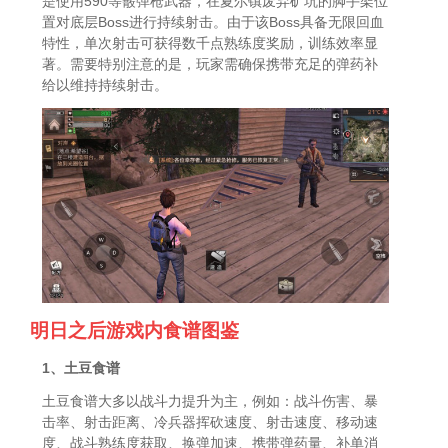
是使用590等霰弹枪武器，在夏尔镇废弃矿坑的脚手架位
置对底层Boss进行持续射击。由于该Boss具备无限回血
特性，单次射击可获得数千点熟练度奖励，训练效率显
著。需要特别注意的是，玩家需确保携带充足的弹药补
给以维持持续射击。
明日之后游戏内食谱图鉴
1、土豆食谱
土豆食谱大多以战斗力提升为主，例如：战斗伤害、暴
击率、射击距离、冷兵器挥砍速度、射击速度、移动速
度、战斗熟练度获取、换弹加速、携带弹药量、补单消