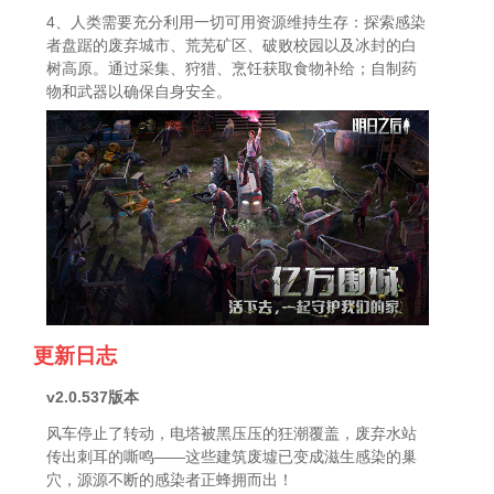
4、人类需要充分利用一切可用资源维持生存：探索感染
者盘踞的废弃城市、荒芜矿区、破败校园以及冰封的白
树高原。通过采集、狩猎、烹饪获取食物补给；自制药
物和武器以确保自身安全。
更新日志
v2.0.537版本
风车停止了转动，电塔被黑压压的狂潮覆盖，废弃水站
传出刺耳的嘶鸣——这些建筑废墟已变成滋生感染的巢
穴，源源不断的感染者正蜂拥而出！