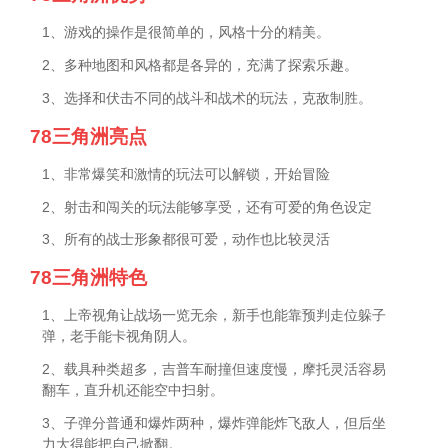
1、游戏的操作是很简单的，风格十分的精美。
2、多种地图和风格都是各异的，充满了探索乐趣。
3、选择和伏击不同的战斗和战术的玩法，克敌制胜。
78三角洲亮点
1、非常爆笑和激情的玩法可以解锁，开始冒险
2、射击和闯关的玩法能够享受，还有可爱的角色设定
3、所有的战士形象都很可爱，动作也比较灵活
78三角洲特色
1、上帝视角让战场一览无余，新手也能靠预判走位躲子
弹，老手能卡视角阴人。
2、载具种类超多，吉普车耐撞但速度慢，摩托灵活容易
翻车，直升机还能空中扫射。
3、子弹分普通和爆炸两种，爆炸弹能炸飞敌人，但后坐
力大得能把自己掀翻。