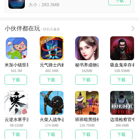
下载
大小：283.3MB
小伙伴都在玩
/ 联机乐趣多
米加小镇世界2025官方版
元气骑士内购破解版
秘书养成物语
吸血鬼幸存者
501.3M
682.34M
162MB
538.93MB
下载
下载
下载
下载
云逆水寒手游
火柴人战争遗产无敌版
班班暗黑怪物生存挑战5
边境检察官中
88.01MB
174.5MB
128.75MB
386.6MB
下载
下载
下载
下载