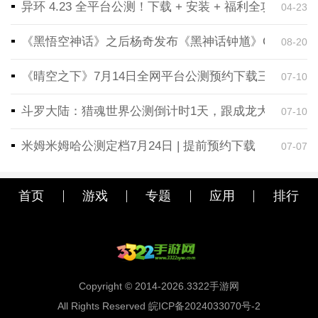
异环 4.23 全平台公测！下载 + 安装 + 福利全攻略，
04-23
《黑悟空神话》之后杨奇发布《黑神话钟馗》CG！预告
08-20
《晴空之下》7月14日全网平台公测预约下载三端同步
07-10
斗罗大陆：猎魂世界公测倒计时1天，跟成龙大哥一起
07-10
米姆米姆哈公测定档7月24日 | 提前预约下载
07-07
首页
游戏
专题
应用
排行
Copyright © 2014-2026.3322手游网
All Rights Reserved 皖ICP备2024033070号-2