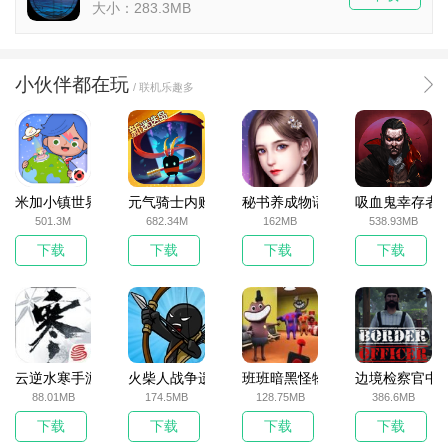
大小：283.3MB
小伙伴都在玩
/ 联机乐趣多
米加小镇世界2025官方版
元气骑士内购破解版
秘书养成物语
吸血鬼幸存者
501.3M
682.34M
162MB
538.93MB
下载
下载
下载
下载
云逆水寒手游
火柴人战争遗产无敌版
班班暗黑怪物生存挑战5
边境检察官中
88.01MB
174.5MB
128.75MB
386.6MB
下载
下载
下载
下载