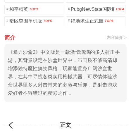
和平精英
PubgNewState国际服
#
#
TOP3
TOP4
暗区突围单机版
绝地求生正式服
#
#
TOP5
TOP6
简介
内容简介 >
《暴力沙盒2》中文版是一款激情满满的多人射击手
游，其背景设定在沙盒世界中，虽画质不够高清却
增添独特魔性搞笑风格，玩家能置身广阔沙盒世
界，在其中寻找各类实用枪械武器，可尽情体验沙
盒世界里多人射击带来的刺激与乐趣，是射击游戏
爱好者不容错过的精彩之作 。
正文