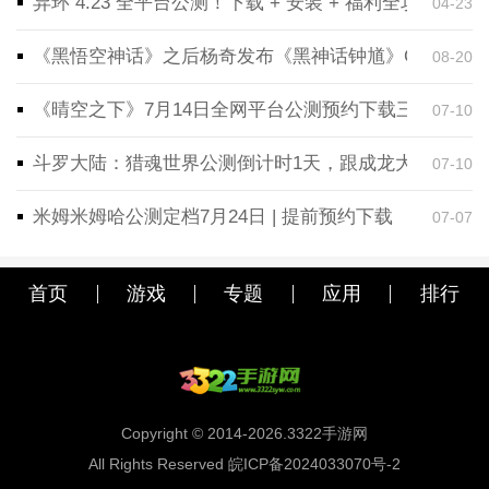
异环 4.23 全平台公测！下载 + 安装 + 福利全攻略，
04-23
《黑悟空神话》之后杨奇发布《黑神话钟馗》CG！预告
08-20
《晴空之下》7月14日全网平台公测预约下载三端同步
07-10
斗罗大陆：猎魂世界公测倒计时1天，跟成龙大哥一起
07-10
米姆米姆哈公测定档7月24日 | 提前预约下载
07-07
首页
游戏
专题
应用
排行
Copyright © 2014-2026.3322手游网
All Rights Reserved 皖ICP备2024033070号-2