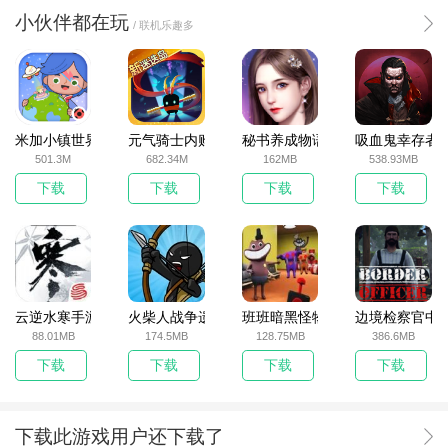
小伙伴都在玩
/ 联机乐趣多
米加小镇世界2025官方版
元气骑士内购破解版
秘书养成物语
吸血鬼幸存者
501.3M
682.34M
162MB
538.93MB
下载
下载
下载
下载
云逆水寒手游
火柴人战争遗产无敌版
班班暗黑怪物生存挑战5
边境检察官中
88.01MB
174.5MB
128.75MB
386.6MB
下载
下载
下载
下载
下载此游戏用户还下载了