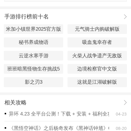
手游排行榜前十名
米加小镇世界2025官方版
元气骑士内购破解版
秘书养成物语
吸血鬼幸存者
云逆水寒手游
火柴人战争遗产无敌版
班班暗黑怪物生存挑战5
边境检察官中文版
影之刃3
这就是江湖破解版
相关攻略
异环 4.23 全平台公测！下载 + 安装 + 福利全攻略，
04-23
《黑悟空神话》之后杨奇发布《黑神话钟馗》CG！预告
08-20