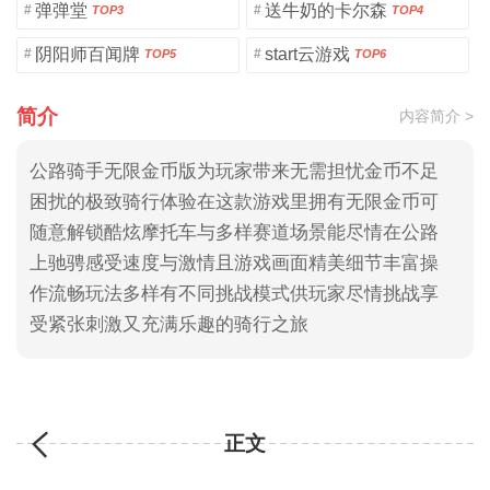
弹弹堂
送牛奶的卡尔森
#
#
TOP3
TOP4
阴阳师百闻牌
start云游戏
#
#
TOP5
TOP6
简介
内容简介 >
公路骑手无限金币版为玩家带来无需担忧金币不足
困扰的极致骑行体验在这款游戏里拥有无限金币可
随意解锁酷炫摩托车与多样赛道场景能尽情在公路
上驰骋感受速度与激情且游戏画面精美细节丰富操
作流畅玩法多样有不同挑战模式供玩家尽情挑战享
受紧张刺激又充满乐趣的骑行之旅
正文