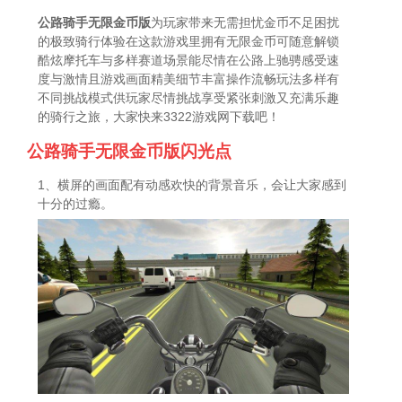
公路骑手无限金币版
为玩家带来无需担忧金币不足困扰
的极致骑行体验在这款游戏里拥有无限金币可随意解锁
酷炫摩托车与多样赛道场景能尽情在公路上驰骋感受速
度与激情且游戏画面精美细节丰富操作流畅玩法多样有
不同挑战模式供玩家尽情挑战享受紧张刺激又充满乐趣
的骑行之旅，大家快来3322游戏网下载吧！
公路骑手无限金币版闪光点
1、横屏的画面配有动感欢快的背景音乐，会让大家感到
十分的过瘾。