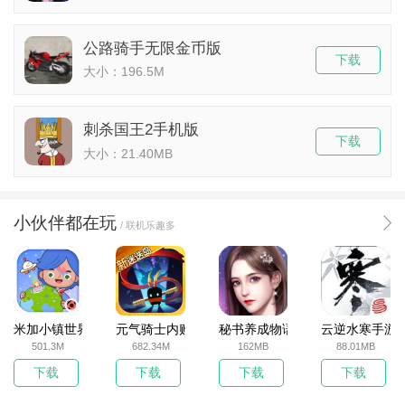
公路骑手无限金币版
下载
大小：196.5M
刺杀国王2手机版
下载
大小：21.40MB
小伙伴都在玩
/ 联机乐趣多
米加小镇世界2025官方版
元气骑士内购破解版
秘书养成物语
云逆水寒手游
501.3M
682.34M
162MB
88.01MB
下载
下载
下载
下载