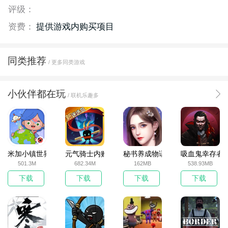
评级：
资费：
提供游戏内购买项目
同类推荐
/ 更多同类游戏
小伙伴都在玩
/ 联机乐趣多
米加小镇世界2025官方版
元气骑士内购破解版
秘书养成物语
吸血鬼幸存者
501.3M
682.34M
162MB
538.93MB
下载
下载
下载
下载