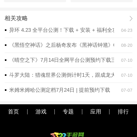
相关攻略
异环 4.23 全平台公测！下载 + 安装 + 福利全攻略，
04-23
《黑悟空神话》之后杨奇发布《黑神话钟馗》CG！预告
08-20
《晴空之下》7月14日全网平台公测预约下载三端同步
07-10
斗罗大陆：猎魂世界公测倒计时1天，跟成龙大哥一起
07-10
米姆米姆哈公测定档7月24日 | 提前预约下载
07-07
首页
游戏
专题
应用
排行