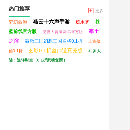
热门推荐
+
更多
燕云十六声手游
梦幻西游
逆水寒
苍
率土
蓝前线官方版
灵兽大冒险网易官方版
之滨
微微三国幻想三国名将0.1折
上古修
玄影0.1折盗帅送真充版
仙0.1折
斗罗大
陆：逆转时空（0.1折武魂觉醒）