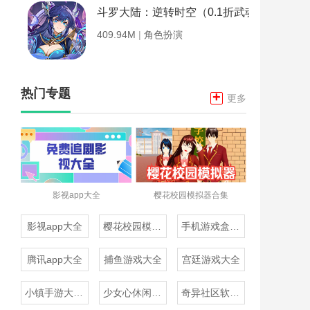
斗罗大陆：逆转时空（0.1折武魂觉醒）
409.94M
|
角色扮演
热门专题
+
更多
影视app大全
樱花校园模拟器合集
影视app大全
樱花校园模拟器合集
手机游戏盒子大全
腾讯app大全
捕鱼游戏大全
宫廷游戏大全
小镇手游大全免费下载
少女心休闲游戏推荐
奇异社区软件合集