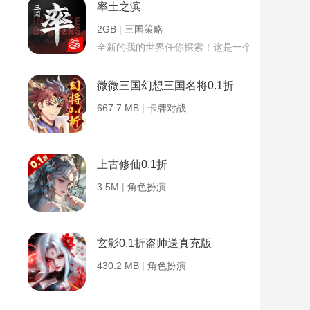
率土之滨
2GB
|
三国策略
全新的我的世界任你探索！这是一个小提示字段。
微微三国幻想三国名将0.1折
667.7 MB
|
卡牌对战
上古修仙0.1折
3.5M
|
角色扮演
玄影0.1折盗帅送真充版
430.2 MB
|
角色扮演