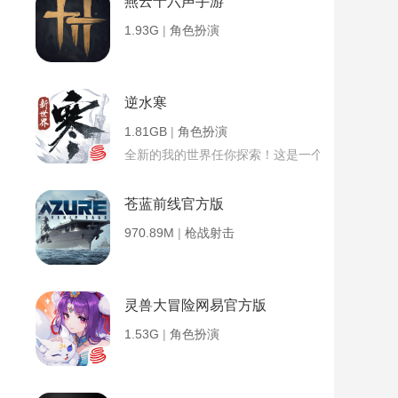
燕云十六声手游
1.93G
|
角色扮演
逆水寒
1.81GB
|
角色扮演
全新的我的世界任你探索！这是一个小提示字段。
苍蓝前线官方版
970.89M
|
枪战射击
灵兽大冒险网易官方版
1.53G
|
角色扮演